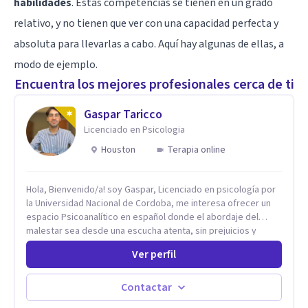
habilidades
. Estas competencias se tienen en un grado
relativo, y no tienen que ver con una capacidad perfecta y
absoluta para llevarlas a cabo. Aquí hay algunas de ellas, a
modo de ejemplo.
Encuentra los mejores profesionales cerca de ti
Gaspar Taricco
Licenciado en Psicologia
Houston
Terapia online
Hola, Bienvenido/a! soy Gaspar, Licenciado en psicología por
la Universidad Nacional de Cordoba, me interesa ofrecer un
espacio Psicoanalítico en español donde el abordaje del
malestar sea desde una escucha atenta, sin prejuicios y
rescatando lo singular de cada caso, sin caer en etiquetas.
Ver perfil
Considero que todas las personas en algún momento pueden
sufrir y cada una por cuestiones particulares, es en mi
espacio donde se le dará un lugar a esas cuestiones
Contactar
singulares de cada uno, para luego generar cambios. Soy una