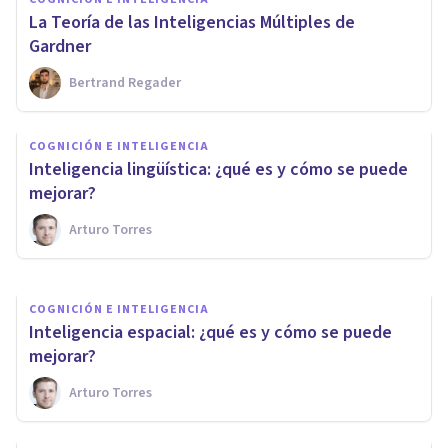
La Teoría de las Inteligencias Múltiples de
Gardner
Bertrand Regader
COGNICIÓN E INTELIGENCIA
​Inteligencia lógico-
COGNICIÓN E INTELIGENCIA
matemática: ¿qué es y cómo la
Inteligencia lingüística: ¿qué es y cómo se puede
podemos mejorar?
mejorar?
Arturo Torres
Arturo Torres
COGNICIÓN E INTELIGENCIA
​Inteligencia espacial: ¿qué es y cómo se puede
mejorar?
Arturo Torres