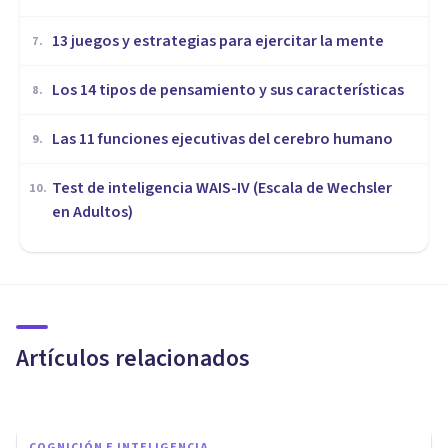
13 juegos y estrategias para ejercitar la mente
7
.
Los 14 tipos de pensamiento y sus características
8
.
Las 11 funciones ejecutivas del cerebro humano
9
.
Test de inteligencia WAIS-IV (Escala de Wechsler
10
.
en Adultos)
COGNICIÓN E INTELIGENCIA
Inteligencia corporal
kinestésica: qué es y cómo se
expresa
Artículos relacionados
Oscar Castillero Mimenza
COGNICIÓN E INTELIGENCIA