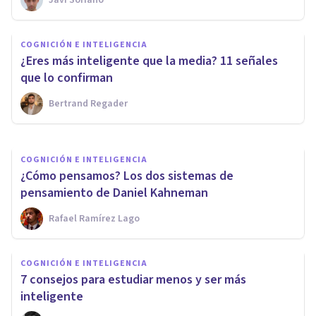
Javi Soriano
COGNICIÓN E INTELIGENCIA
Los 4 tipos de razonamiento
COGNICIÓN E INTELIGENCIA
principales (y sus
​¿Eres más inteligente que la media? 11 señales
características)
que lo confirman
Bertrand Regader
Oscar Castillero Mimenza
COGNICIÓN E INTELIGENCIA
​¿Cómo pensamos? Los dos sistemas de
pensamiento de Daniel Kahneman
Rafael Ramírez Lago
COGNICIÓN E INTELIGENCIA
​7 consejos para estudiar menos y ser más
inteligente