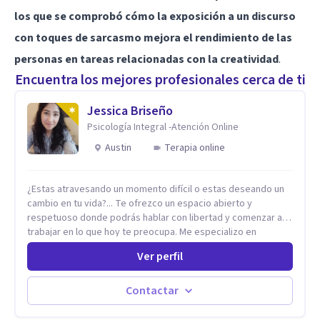
los que se comprobó cómo la exposición a un discurso
con toques de sarcasmo mejora el rendimiento de las
personas en tareas relacionadas con la creatividad
.
Encuentra los mejores profesionales cerca de ti
Jessica Briseño
Psicología Integral -Atención Online
Austin
Terapia online
¿Estas atravesando un momento difícil o estas deseando un
cambio en tu vida?... Te ofrezco un espacio abierto y
respetuoso donde podrás hablar con libertad y comenzar a
trabajar en lo que hoy te preocupa. Me especializo en
Trastornos de Ansiedad y a lo largo de mi experiencia
Ver perfil
profesional he acompañado a muchas Familias y Parejas con
distintas problemáticas como el manejo del estrés,
Autoestima, Gestión de la Ira, Depresión, Retos en la Crianza,
Contactar
Codependencia, Celos, entre otros. Cuento con más de 12
años de experiencia en el área de la Salud mental y he