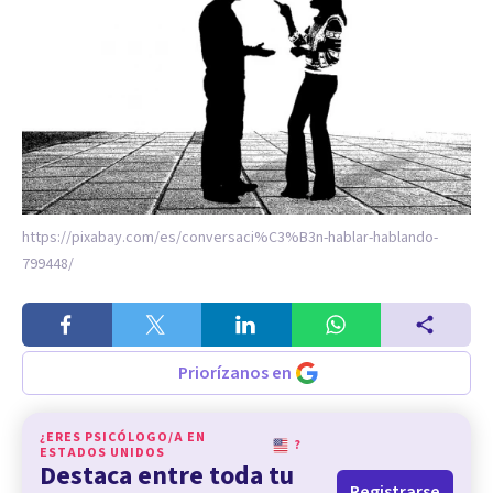
https://pixabay.com/es/conversaci%C3%B3n-hablar-hablando-
799448/
Priorízanos en
¿ERES PSICÓLOGO/A EN
?
ESTADOS UNIDOS
Destaca entre toda tu
Registrarse