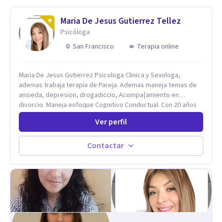
trabajado en distintos contextos clínicos con niños,
Adolescentes y Adultos
Maria De Jesus Gutierrez Tellez
Psicóloga
San Francisco
Terapia online
Maria De Jesus Gutierrez Psicologa Clinica y Sexologa,
ademas trabaja terapia de Pareja. Ademas maneja temas de
ansieda, depresion, drogadiccio, Acompa{amiento en
divorcio. Maneja enfoque Cognitivo Conductual. Con 20 años
de experiencia, constantemente capacitandose en las
Ver perfil
diferntes areas de la Salud Mental.
Contactar