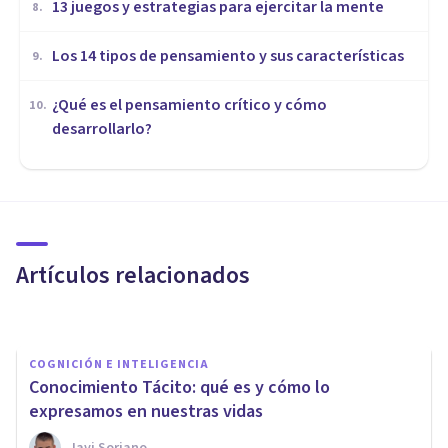
13 juegos y estrategias para ejercitar la mente
8
.
Los 14 tipos de pensamiento y sus características
9
.
¿Qué es el pensamiento crítico y cómo
10
.
desarrollarlo?
PSICOLOGÍA
Bilingüismo e inteligencia,
personalidad y creatividad:
¿cómo se relacionan?
Artículos relacionados
Alex Figueroba
COGNICIÓN E INTELIGENCIA
Conocimiento Tácito: qué es y cómo lo
expresamos en nuestras vidas