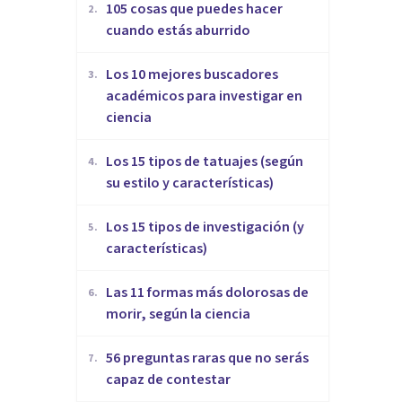
105 cosas que puedes hacer
2
.
cuando estás aburrido
Los 10 mejores buscadores
3
.
académicos para investigar en
ciencia
Los 15 tipos de tatuajes (según
4
.
su estilo y características)
Los 15 tipos de investigación (y
5
.
características)
Las 11 formas más dolorosas de
6
.
morir, según la ciencia
56 preguntas raras que no serás
7
.
capaz de contestar