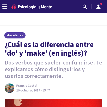
Miscelánea
¿Cuál es la diferencia entre
'do' y 'make' (en inglés)?
Dos verbos que suelen confundirse. Te
explicamos cómo distinguirlos y
usarlos correctamente.
Francis Castel
26 octubre, 2017 - 15:47