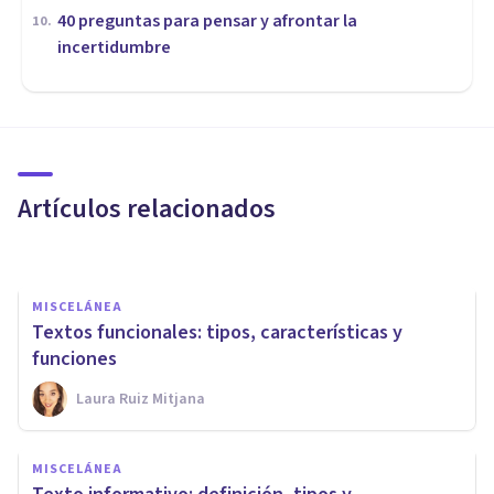
40 preguntas para pensar y afrontar la
10
.
incertidumbre
MISCELÁNEA
¿Cuáles son las diferencias
entre localidad y municipio?
Artículos relacionados
Nahum Montagud Rubio
MISCELÁNEA
Textos funcionales: tipos, características y
funciones
Laura Ruiz Mitjana
MISCELÁNEA
¿Qué es un texto
MISCELÁNEA
argumentativo? Definición,