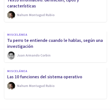
Texto informativo: definición, tipos y
ejemplos y tipos
características
Nahum Montagud Rubio
Laura Ruiz Mitjana
MISCELÁNEA
​Tu perro te entiende cuando le hablas, según una
investigación
Juan Armando Corbin
MISCELÁNEA
Las 10 funciones del sistema operativo
Nahum Montagud Rubio