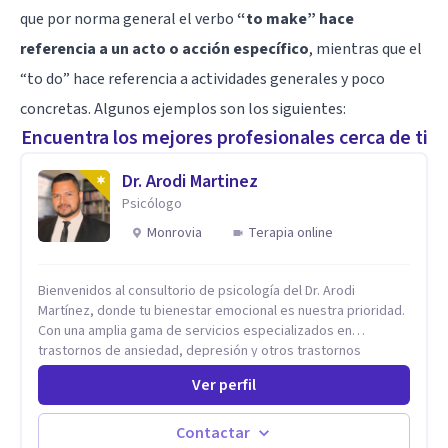
que por norma general el verbo
“to make” hace
referencia a un acto o acción específico
, mientras que el
“to do” hace referencia a actividades generales y poco
concretas. Algunos ejemplos son los siguientes:
Encuentra los mejores profesionales cerca de ti
Dr. Arodi Martinez
Psicólogo
Monrovia
Terapia online
Bienvenidos al consultorio de psicología del Dr. Arodi
Martínez, donde tu bienestar emocional es nuestra prioridad.
Con una amplia gama de servicios especializados en
trastornos de ansiedad, depresión y otros trastornos
emocionales, estamos dedicados a ofrecerte el mejor
Ver perfil
tratamiento para mejorar tu salud mental. En nuestro
consultorio, ofrecemos una variedad de terapias y
tratamientos diseñados para satisfacer tus necesidades
Contactar