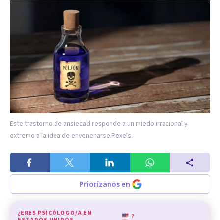
Este trastorno de ansiedad responde a un miedo irracional y
extremo a la idea de envenenarse.
Pexels.
Priorízanos en
¿ERES PSICÓLOGO/A EN
?
ESTADOS UNIDOS