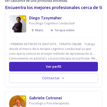
ser causante de una profunda ansiedad.
Encuentra los mejores profesionales cerca de ti
Diego Tzoymaher
Psicólogo Cognitivo Conductual
Miami
Terapia online
- PRIMERA ENTREVISTA GRATUITA - TERAPIA ONLINE - Trabajo
desde el marco de la terapia cognitivo conductual ya que
creo que la ciencia es el mejor método de aproximación al
conocimiento en general y a la psicoterapia en particular. Me
interesan los procesos de cambio conductual por los que una
Ver perfil
persona pueda alcanzar sus objetivos, transitando,
aceptando y modificando sus patrones cognitivos y
emocionales. Abordo patologías específicas como trastornos
Contactar
de ansiedad y del ánimo, y también crisis vitales y procesos
de crecimiento personal.
Gabriele Cotronei
Psicologo y Psicoterapeuta