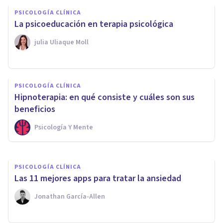
PSICOLOGÍA CLÍNICA
La psicoeducación en terapia psicológica
​julia Uliaque Moll
PSICOLOGÍA CLÍNICA
Miedo a los relojes
PSICOLOGÍA CLÍNICA
(cronometrofobia): causas,
Hipnoterapia: en qué consiste y cuáles son sus
síntomas y tratamiento
beneficios
Psicología Y Mente
Juan Armando Corbin
PSICOLOGÍA CLÍNICA
Las 11 mejores apps para tratar la ansiedad
Jonathan García-Allen