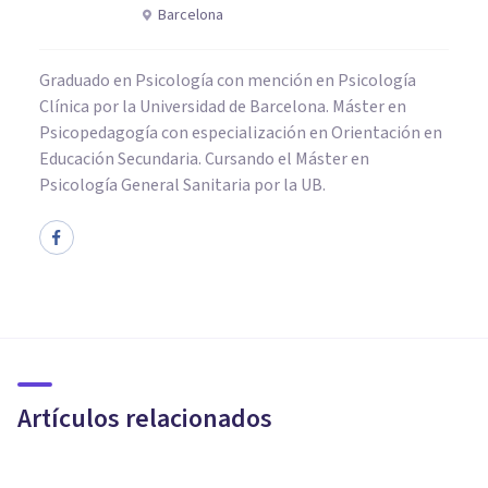
Barcelona
Graduado en Psicología con mención en Psicología
Clínica por la Universidad de Barcelona. Máster en
Psicopedagogía con especialización en Orientación en
Educación Secundaria. Cursando el Máster en
Psicología General Sanitaria por la UB.
PSICOLOGÍA CLÍNICA
Fobia a los perros (cinofobia):
causas, síntomas y tratamiento
Artículos relacionados
Juan Armando Corbin