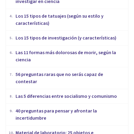
investigar en ciencia
Los 15 tipos de tatuajes (según su estilo y
4
.
características)
Los 15 tipos de investigación (y características)
5
.
Las 11 formas más dolorosas de morir, según la
6
.
ciencia
56 preguntas raras que no serás capaz de
7
.
contestar
Las 5 diferencias entre socialismo y comunismo
8
.
40 preguntas para pensar y afrontar la
9
.
incertidumbre
Material de laboratorio: 25 objetos e
10
.