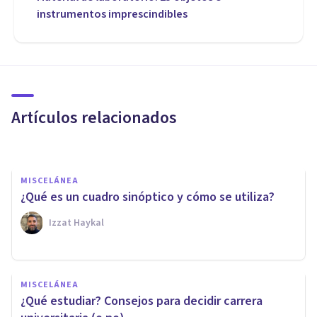
instrumentos imprescindibles
MISCELÁNEA
Las 10 mejores webs de cursos
online
Artículos relacionados
Juan Armando Corbin
MISCELÁNEA
¿Qué es un cuadro sinóptico y cómo se utiliza?
Izzat Haykal
MISCELÁNEA
MISCELÁNEA
​Los 20 mejores webs para
¿Qué estudiar? Consejos para decidir carrera