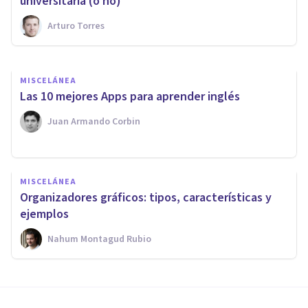
aprender cosas nuevas
universitaria (o no)
Arturo Torres
Juan Armando Corbin
MISCELÁNEA
Las 10 mejores Apps para aprender inglés
Juan Armando Corbin
MISCELÁNEA
Organizadores gráficos: tipos, características y
ejemplos
Nahum Montagud Rubio