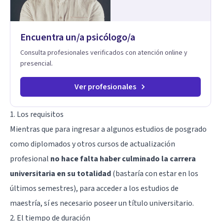
sistema emocional, reprocesamiento de heridas de la
infancia y reestructuración cognitiva profunda, permitiendo
transformar patrones, emociones y decisiones desde su
Encuentra un/a psicólogo/a
origen. Si buscas un proceso superficial, este no es el lugar.
Pero si estás listo(a) para comprender, sanar y transformar la
Consulta profesionales verificados con atención online y
raíz de lo que te ocurre, la Dra. Sandra Milena Jiménez Duque
presencial.
es una de las mejores opciones para acompañarte. Porque
cuando sanas tu mundo interno, cambias tu forma de pensar,
de elegir y de vivir.
Ver profesionales
1. Los requisitos
Mientras que para ingresar a algunos estudios de posgrado
como diplomados y otros cursos de actualización
profesional
no hace falta haber culminado la carrera
universitaria en su totalidad
(bastaría con estar en los
últimos semestres), para acceder a los estudios de
maestría, sí es necesario poseer un título universitario.
2. El tiempo de duración