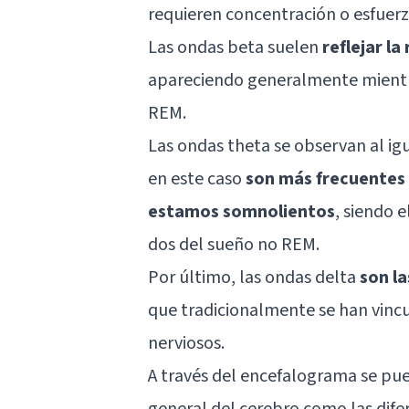
requieren concentración o esfuer
Las ondas beta suelen
reflejar l
apareciendo generalmente mientr
REM.
Las ondas theta se observan al ig
en este caso
son más frecuentes
estamos somnolientos
, siendo 
dos del sueño no REM.
Por último, las ondas delta
son la
que tradicionalmente se han vincu
nerviosos.
A través del encefalograma se pu
general del cerebro como las difer