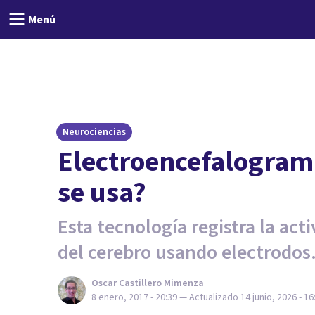
Menú
Neurociencias
Electroencefalogram
se usa?
Esta tecnología registra la acti
del cerebro usando electrodos
Oscar Castillero Mimenza
8 enero, 2017 - 20:39
— Actualizado
14 junio, 2026 - 16