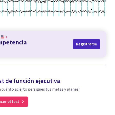
?
ompetencia
Registrarse
st de función ejecutiva
 cuánto acierto persigues tus metas y planes?
cer el test