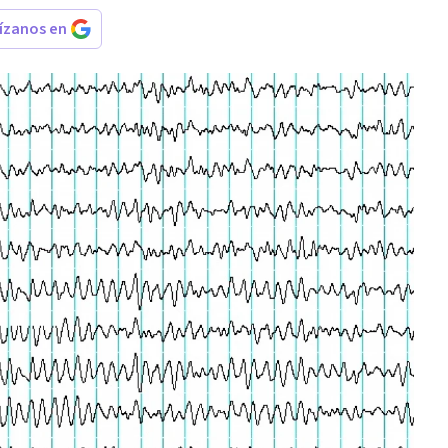
rízanos en