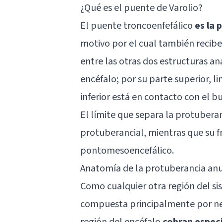
¿Qué es el puente de Varolio?
El puente troncoenfefálico
es la 
motivo por el cual también recibe
entre las otras dos estructuras an
encéfalo; por su parte superior, 
inferior está en contacto con el
bu
El límite que separa la protubera
protuberancial, mientras que su f
pontomesoencefálico.
Anatomía de la protuberancia anu
Como cualquier otra región del si
compuesta principalmente por n
región del encéfalo
cobran especi