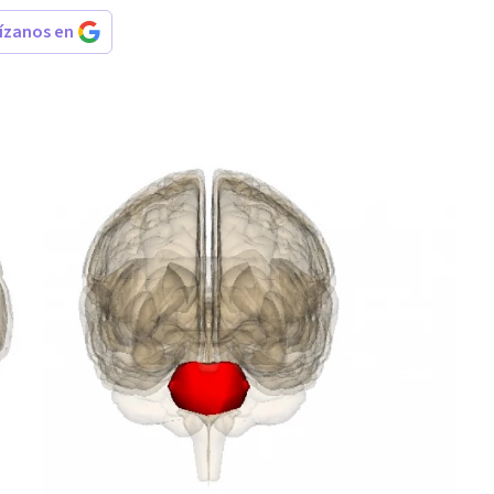
rízanos en