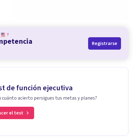
?
ompetencia
Registrarse
st de función ejecutiva
 cuánto acierto persigues tus metas y planes?
cer el test