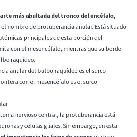
parte más abultada del tronco del encéfalo
,
 el nombre de protuberancia anular. Está situado
atómicas principales de esta porción del
limita con el mesencéfalo, mientras que su borde
lbo raquídeo
.
ncia anular del bulbo raquídeo es el surco
rontera con el mesencéfalo es el surco
lar
stema nervioso central, la protuberancia está
euronas y
células gliales
. Sin embargo, en esta
al importancia los fajos de axones
que van