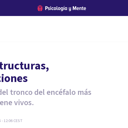
tructuras,
ciones
 del tronco del encéfalo más
ene vivos.
 - 12:06
CEST