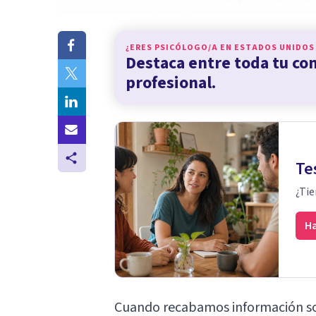
¿ERES PSICÓLOGO/A EN
ESTADOS UNIDOS
Destaca entre toda tu c
profesional.
Te
¿Tie
Ha
Cuando recabamos información sob