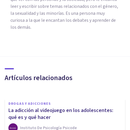
leer y escribir sobre temas relacionados con el género,
la sexualidad y las minorías. Es una persona muy
curiosa a la que le encantan los debates y aprender de
los demás.
PSICOLOGÍA EDUCATIVA Y DEL DESARROLLO
Los 27 mejores blogs y webs
de educación que debes
conocer
Artículos relacionados
Juan Armando Corbin
DROGAS Y ADICCIONES
La adicción al videojuego en los adolescentes:
qué es y qué hacer
Instituto De Psicología Psicode