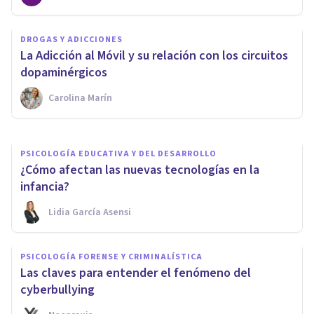
NEUROCIENCIAS
DROGAS Y ADICCIONES
¿Se puede usar el ADN para
La Adicción al Móvil y su relación con los circuitos
predecir el éxito en la escuela?
dopaminérgicos
Carolina Marín
Nerea Moreno
PSICOLOGÍA EDUCATIVA Y DEL DESARROLLO
¿Cómo afectan las nuevas tecnologías en la
infancia?
Lidia García Asensi
PSICOLOGÍA FORENSE Y CRIMINALÍSTICA
Las claves para entender el fenómeno del
cyberbullying