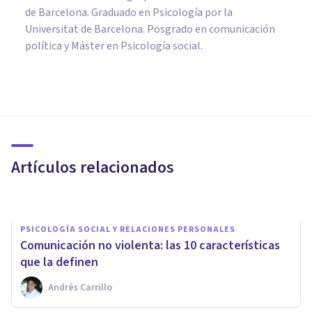
de Barcelona. Graduado en Psicología por la
Universitat de Barcelona. Posgrado en comunicación
política y Máster en Psicología social.
PSICOLOGÍA SOCIAL Y RELACIONES PERSONALES
​Comunicación paradójica y
relaciones afectivas: dijo “sí”,
quiso decir “no” y todo acabó
Artículos relacionados
Aron Alma Beardo
PSICOLOGÍA SOCIAL Y RELACIONES PERSONALES
Comunicación no violenta: las 10 características
que la definen
Andrés Carrillo
PSICOLOGÍA SOCIAL Y RELACIONES PERSONALES