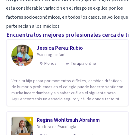
esta considerable variación en el riesgo se explica por los
factores socioeconómicos, en todos los casos, salvo los que
pertenecían a los médicos.
Encuentra los mejores profesionales cerca de ti
Jessica Perez Rubio
Psicologa infantil
Florida
Terapia online
Ver a tu hijo pasar por momentos difíciles, cambios drásticos
de humor o problemas en el colegio puede hacerte sentir con
mucha incertidumbre y sin saber cuál es el siguiente paso.
Aquí encontrarás un espacio seguro y cálido donde tanto tú
como tus hijos se sentirán realmente escuchados,
comprendidos y apoyados para recuperar la tranquilidad en
casa. Me especializo en guiar a familias a través de
Regina Wohltmuh Abraham
herramientas prácticas y dinámicas adaptadas a la edad de
Doctora en Psicología
cada menor, dejando de lado las etiquetas y los tecnicismos.