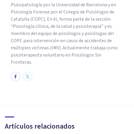
Psicopatología por la Universidad de Barcelona y en
Psicología Forense por el Colegio de Psicólogos de
Cataluña (COPC). En él, forma parte de la sección
“Psicología clínica, de la salud y psicoterapia” y es
miembro del equipo de psicólogos y psicólogas del
COPC para intervención en casos de accidentes de
múltiples victimas (IMV). Actualmente trabaja como
psicoterapeuta voluntario en Psicólogos Sin
Fronteras.
PSICOLOGÍA CLÍNICA
​El desempleo de los padres
provoca depresión y ansiedad
en los hijos, según estudio
Artículos relacionados
Jonathan García-Allen