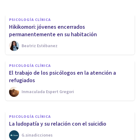
PSICOLOGÍA CLÍNICA
Hikikomori: jóvenes encerrados
permanentemente en su habitación
Beatriz Estébanez
PSICOLOGÍA CLÍNICA
PSICOLOGÍA CLÍNICA
Cómo afrontar el duelo por
El trabajo de los psicólogos en la atención a
suicidio
refugiados
Inmaculada Espert Gregori
Laura Ibáñez
PSICOLOGÍA CLÍNICA
La ludopatía y su relación con el suicidio
G.sinadicciones