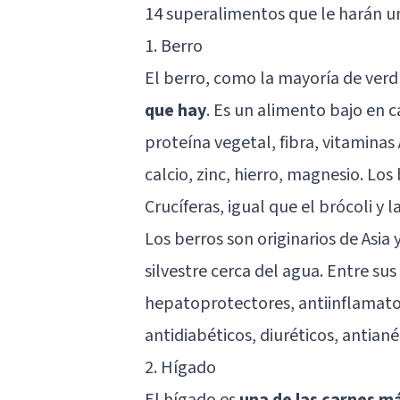
14 superalimentos que le harán un
1. Berro
El berro, como la mayoría de verd
que hay
. Es un alimento bajo en 
proteína vegetal, fibra, vitaminas 
calcio, zinc, hierro, magnesio. Lo
Crucíferas, igual que el brócoli y l
Los berros son originarios de Asi
silvestre cerca del agua. Entre sus
hepatoprotectores, antiinflamator
antidiabéticos, diuréticos, antian
2. Hígado
El hígado es
una de las carnes má