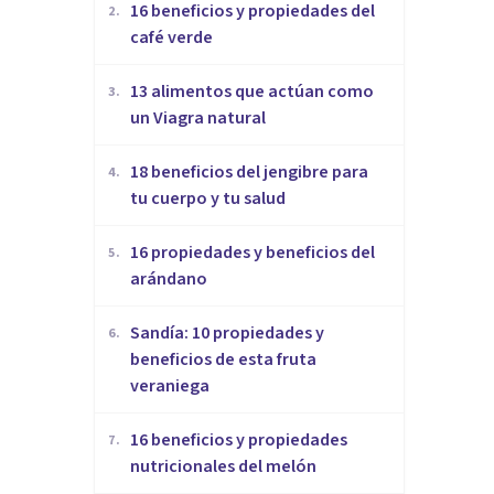
16 beneficios y propiedades del
2
.
café verde
13 alimentos que actúan como
3
.
un Viagra natural
18 beneficios del jengibre para
4
.
tu cuerpo y tu salud
16 propiedades y beneficios del
5
.
arándano
Sandía: 10 propiedades y
6
.
beneficios de esta fruta
veraniega
16 beneficios y propiedades
7
.
nutricionales del melón