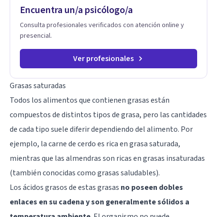
Encuentra un/a psicólogo/a
fortalecer sus recursos personales, desarrollar nuevas
estrategias de afrontamiento y avanzar con mayor claridad,
Consulta profesionales verificados con atención online y
resiliencia y bienestar. Creo profundamente en la
presencial.
autoconciencia como un camino fundamental para la
transformación personal y para construir una vida más
auténtica y significativa.
Ver profesionales
Grasas saturadas
Todos los alimentos que contienen grasas están
compuestos de distintos tipos de grasa, pero las cantidades
de cada tipo suele diferir dependiendo del alimento. Por
ejemplo, la carne de cerdo es rica en grasa saturada,
mientras que las almendras son ricas en grasas insaturadas
(también conocidas como grasas saludables).
Los ácidos grasos de estas grasas
no poseen dobles
enlaces en su cadena y son generalmente sólidos a
temperatura ambiente
. El organismo no puede