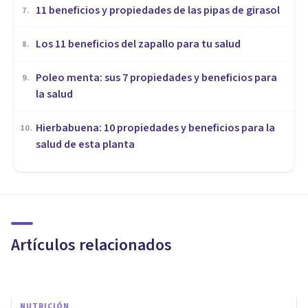
​11 beneficios y propiedades de las pipas de girasol
7
.
Los 11 beneficios del zapallo para tu salud
8
.
Poleo menta: sus 7 propiedades y beneficios para
9
.
la salud
Hierbabuena: 10 propiedades y beneficios para la
10
.
salud de esta planta
NUTRICIÓN
Psicología y Nutrición: la
importancia de la
alimentación emocional
Artículos relacionados
Jonathan García-Allen
NUTRICIÓN