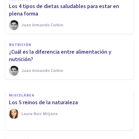
​Los 4 tipos de dietas saludables para estar en
plena forma
Juan Armando Corbin
NUTRICIÓN
NUTRICIÓN
Los 12 tipos de nutrición y sus
¿Cuál es la diferencia entre alimentación y
características
nutrición?
Juan Armando Corbin
Juan Armando Corbin
MISCELÁNEA
Los 5 reinos de la naturaleza
Laura Ruiz Mitjana