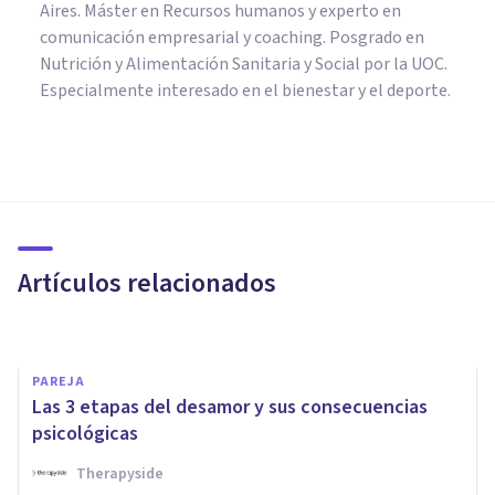
Aires. Máster en Recursos humanos y experto en
comunicación empresarial y coaching. Posgrado en
Nutrición y Alimentación Sanitaria y Social por la UOC.
Especialmente interesado en el bienestar y el deporte.
PSICOLOGÍA
Modelo PERMA: qué es y qué
dice sobre el bienestar
psicológico
Artículos relacionados
Nahum Montagud Rubio
PAREJA
Las 3 etapas del desamor y sus consecuencias
psicológicas
Therapyside