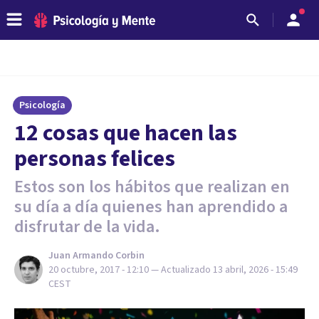
Psicología
12 cosas que hacen las
personas felices
Estos son los hábitos que realizan en
su día a día quienes han aprendido a
disfrutar de la vida.
Juan Armando Corbin
20 octubre, 2017 - 12:10
— Actualizado
13 abril, 2026 - 15:49
CEST