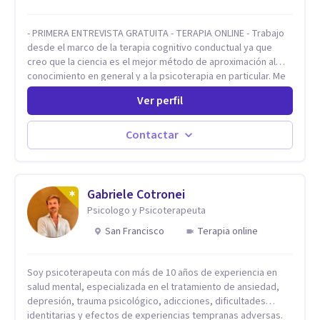
- PRIMERA ENTREVISTA GRATUITA - TERAPIA ONLINE - Trabajo
desde el marco de la terapia cognitivo conductual ya que
creo que la ciencia es el mejor método de aproximación al
conocimiento en general y a la psicoterapia en particular. Me
interesan los procesos de cambio conductual por los que una
Ver perfil
persona pueda alcanzar sus objetivos, transitando,
aceptando y modificando sus patrones cognitivos y
emocionales. Abordo patologías específicas como trastornos
Contactar
de ansiedad y del ánimo, y también crisis vitales y procesos
de crecimiento personal.
Gabriele Cotronei
Psicologo y Psicoterapeuta
San Francisco
Terapia online
Soy psicoterapeuta con más de 10 años de experiencia en
salud mental, especializada en el tratamiento de ansiedad,
depresión, trauma psicológico, adicciones, dificultades
identitarias y efectos de experiencias tempranas adversas.