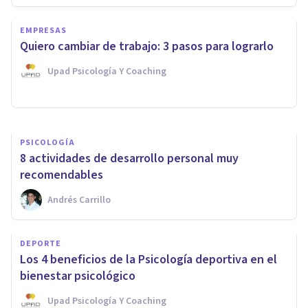
PSICOLOGÍA EDUCATIVA Y DEL DESARROLLO
EMPRESAS
La regla de los 4 regalos en
Quiero cambiar de trabajo: 3 pasos para lograrlo
Navidad
Upad Psicología Y Coaching
Elisabet Rodríguez Camón
PSICOLOGÍA
8 actividades de desarrollo personal muy
recomendables
Andrés Carrillo
DEPORTE
Los 4 beneficios de la Psicología deportiva en el
bienestar psicológico
Upad Psicología Y Coaching