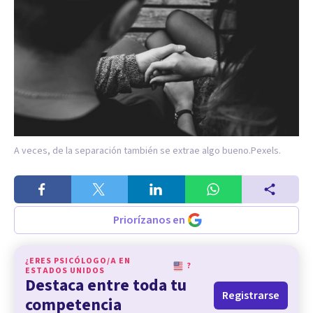
A veces, de la separación también se extrae algo bueno.
Pexels.
Priorízanos en
¿ERES PSICÓLOGO/A EN
?
ESTADOS UNIDOS
Destaca entre toda tu
Registrarse
competencia