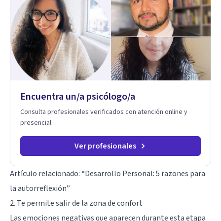
para ayudarte a recuperar tu bienestar emocional. Terapia
Individual, de Pareja y Familiar: Trabajamos contigo y tus
seres queridos para fortalecer las relaciones y mejorar la
dinámica familiar. Evaluaciones Psicológicas y Terapias
Especializadas: Terapia cognitivo-conductual Terapia de
apoyo Terapia psicodinámica Terapia enfocada en la solución
Terapia de exposición Terapia de juego para niños
Tratamiento de Traumas y Trastornos de Estrés
Postraumático: Ofrecemos apoyo psicológico para ayudarte
Encuentra un/a psicólogo/a
a superar experiencias traumáticas y mejorar tu calidad de
vida. Tratamiento de Adicciones.
Consulta profesionales verificados con atención online y
presencial.
Ver profesionales
Artículo relacionado: “
Desarrollo Personal: 5 razones para
la autorreflexión
”
2. Te permite salir de la zona de confort
Las emociones negativas que aparecen durante esta etapa