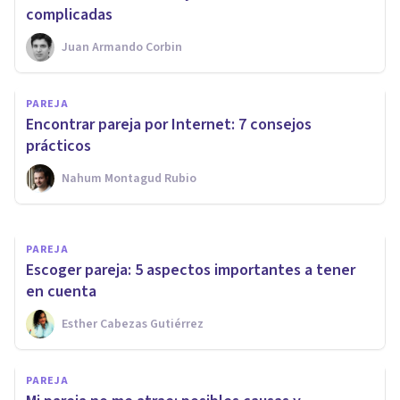
complicadas
Juan Armando Corbin
PAREJA
Mi pareja se enfada y no me
PAREJA
habla: por qué ocurre y qué
Encontrar pareja por Internet: 7 consejos
hacer
prácticos
Nahum Montagud Rubio
Oscar Castillero Mimenza
PAREJA
​Escoger pareja: 5 aspectos importantes a tener
en cuenta
Esther Cabezas Gutiérrez
PAREJA