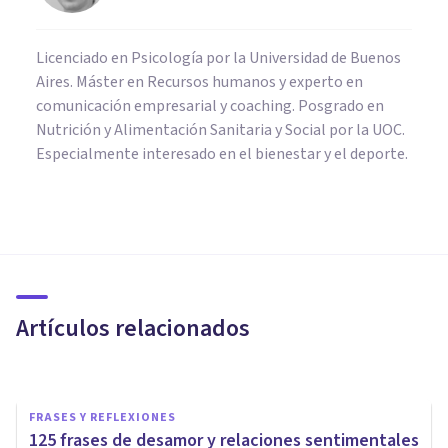
Licenciado en Psicología por la Universidad de Buenos
Aires. Máster en Recursos humanos y experto en
comunicación empresarial y coaching. Posgrado en
Nutrición y Alimentación Sanitaria y Social por la UOC.
Especialmente interesado en el bienestar y el deporte.
PAREJA
¿Podemos aprender a mejorar
la forma de relacionarnos con
nuestra pareja?
Artículos relacionados
Victor Sánchez
FRASES Y REFLEXIONES
125 frases de desamor y relaciones sentimentales