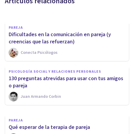
Artículos relacionados
Daniela Dechamps
PAREJA
Dificultades en la comunicación en pareja (y
creencias que las refuerzan)
Conecta Psicólogos
PAREJA
Las preguntas clave para
PSICOLOGÍA SOCIAL Y RELACIONES PERSONALES
superar los problemas de
130 preguntas atrevidas para usar con tus amigos
pareja
o pareja
Juan Armando Corbin
Javier Ares Arranz
PAREJA
Qué esperar de la terapia de pareja