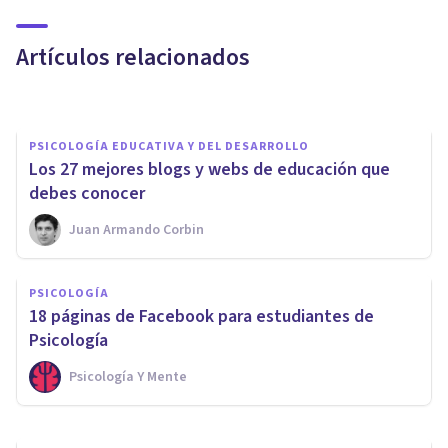
expansión
Artículos relacionados
Psicología Y Mente
PSICOLOGÍA EDUCATIVA Y DEL DESARROLLO
Los 27 mejores blogs y webs de educación que
debes conocer
Juan Armando Corbin
COACHING Y LIDERAZGO
PSICOLOGÍA
Cómo el Coaching ayuda a
​18 páginas de Facebook para estudiantes de
transformar Creencias
Psicología
Psicología Y Mente
D'arte Human And Business School