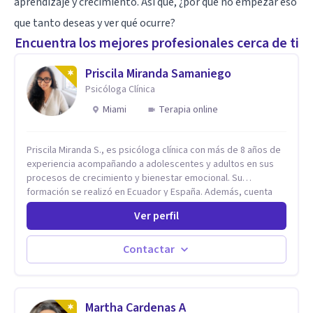
aprendizaje y crecimiento. Así que, ¿por qué no empezar eso
que tanto deseas y ver qué ocurre?
Encuentra los mejores profesionales cerca de ti
Priscila Miranda Samaniego
Psicóloga Clínica
Miami
Terapia online
Priscila Miranda S., es psicóloga clínica con más de 8 años de
experiencia acompañando a adolescentes y adultos en sus
procesos de crecimiento y bienestar emocional. Su
formación se realizó en Ecuador y España. Además, cuenta
con un Máster en Psicooncología (INEFOC) y diversos
Ver perfil
diplomados que respaldan su práctica profesional. Se
especializo en ansiedad, autoestima, dependencia
emocional, depresión, desarrollo personal, prevención del
Contactar
suicidio, crisis vitales y terapia de pareja, siempre con un
enfoque humano, ético y personalizado. Toda la atención es
100% online, lo que te permite: Recibir terapia desde la
comodidad y privacidad de tu propio espacio. Acceder a un
Martha Cardenas A