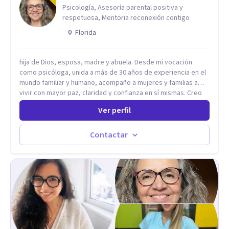
acompañamiento profesional sin importar en qué lugar te
Psicología, Asesoría parental positiva y
encuentres.
respetuosa, Mentoria reconexión contigo
Florida
hija de Dios, esposa, madre y abuela. Desde mi vocación
como psicóloga, unida a más de 30 años de experiencia en el
mundo familiar y humano, acompaño a mujeres y familias a
vivir con mayor paz, claridad y confianza en sí mismas. Creo
profundamente que la vida está hecha de etapas, y que cada
Ver perfil
ciclo —personal, emocional, espiritual y familiar— trae
oportunidades de crecimiento. Por eso utilizo una
combinación de psicología positiva, enfoque humanista,
Contactar
herramientas contemporáneas de bienestar mental y
espiritualidad, para que puedas recorrer tu propio camino
sintiéndote sostenida, acompañada y más segura de quién
eres. Mi misión es ayudarte a ordenar tu mundo interior, sanar
lo que aún pesa, fortalecer tu autoestima, transformar la
relación contigo misma y con quienes amas, y enseñarte
herramientas prácticas para navegar la vida familiar con amor,
límites sanos, serenidad y propósito. Trabajo desde una
mirada integral donde la mente, las emociones, la historia