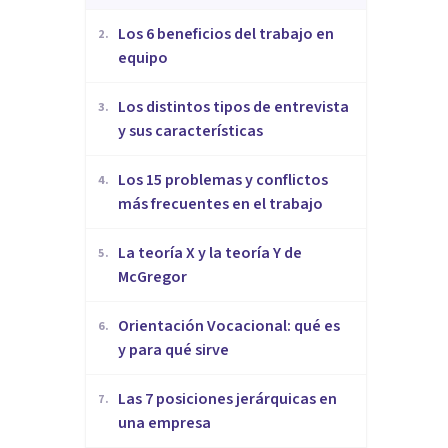
​Los 6 beneficios del trabajo en
2
.
equipo
​Los distintos tipos de entrevista
3
.
y sus características
​Los 15 problemas y conflictos
4
.
más frecuentes en el trabajo
La teoría X y la teoría Y de
5
.
McGregor
Orientación Vocacional: qué es
6
.
y para qué sirve
Las 7 posiciones jerárquicas en
7
.
una empresa