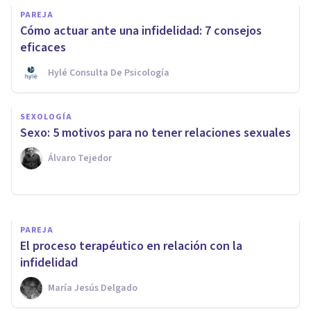
PAREJA
Cómo actuar ante una infidelidad: 7 consejos
eficaces
Hylé Consulta De Psicología
SEXOLOGÍA
SEXOLOGÍA
Los 10 Másters de Sexología
Sexo: 5 motivos para no tener relaciones sexuales
más prestigiosos
Álvaro Tejedor
Juan Armando Corbin
PAREJA
El proceso terapéutico en relación con la
infidelidad
María Jesús Delgado