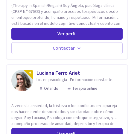
(Therapy in Spanish/English) Soy Ángela, psicóloga clínica
(CPSP N.º 67633) y acompaño procesos terapéuticos desde
un enfoque profundo, humano y respetuoso. Mi formación
está basada en el modelo cognitivo-conductual y cuento con
especialización en Terapia de Aceptación y Compromiso
Ver perfil
(ACT), formada en Fundación Foro, Argentina. Estos estudios,
junto con mi desarrollo profesional, me han permitido
construir una base sólida desde la cual acompaño cada
Contactar
proceso con sensibilidad, criterio clínico y una mirada
integradora centrada en la persona. Mi enfoque se basa en la
Terapia de Aceptación y Compromiso (ACT), desde donde no
busco eliminar el malestar, sino transformar la relación que
Luciana Ferro Ariet
tienes con lo que sientes y piensas. Acompaño a que puedas
Lic. en psicología - En formación constante.
sostener tu experiencia interna con mayor flexibilidad, sin
Orlando
Terapia online
tener que luchar constantemente contigo. Integro también
herramientas como mindfulness, escritura terapéutica y
recursos creativos, que permiten acceder a niveles más
A veces la ansiedad, la tristeza o los conflictos en la pareja
profundos de la experiencia, más allá de lo únicamente
nos hacen sentir desbordados y sin claridad sobre cómo
racional.
seguir. Soy Luciana, Psicóloga con enfoque integrativo, y
acompaño procesos de ansiedad, depresión y terapia de
pareja. Trabajo desde una perspectiva que combina Terapia
Ver perfil