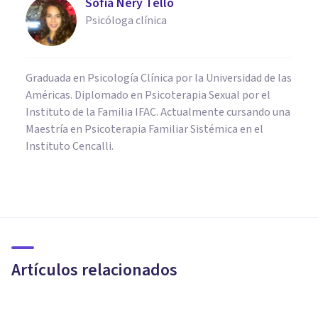
Sofia Nery Tello
Psicóloga clínica
Graduada en Psicología Clínica por la Universidad de las
Américas. Diplomado en Psicoterapia Sexual por el
Instituto de la Familia IFAC. Actualmente cursando una
Maestría en Psicoterapia Familiar Sistémica en el
Instituto Cencalli.
PAREJA
5 claves para superar una
crisis de pareja por infidelidad
Artículos relacionados
Ester Fernández