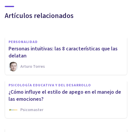
Raymond Cattell
Artículos relacionados
Arturo Torres
PERSONALIDAD
Personas intuitivas: las 8 características que las
delatan
Arturo Torres
PSICOLOGÍA SOCIAL Y RELACIONES PERSONALES
El estrés como respuesta al no
PSICOLOGÍA EDUCATIVA Y DEL DESARROLLO
estar disponible
¿Cómo influye el estilo de apego en el manejo de
emocionalmente
las emociones?
Psicomaster
Merche Moriana