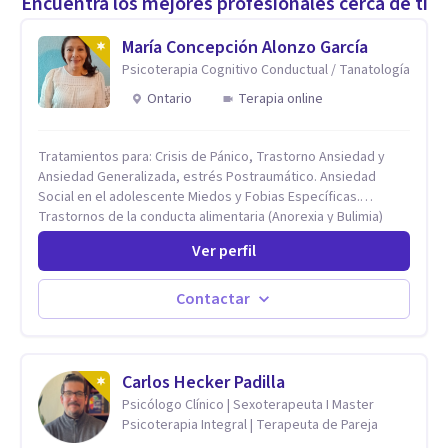
Encuentra los mejores profesionales cerca de ti
María Concepción Alonzo García
Psicoterapia Cognitivo Conductual / Tanatología
Ontario
Terapia online
Tratamientos para: Crisis de Pánico, Trastorno Ansiedad y
Ansiedad Generalizada, estrés Postraumático. Ansiedad
Social en el adolescente Miedos y Fobias Específicas.
Trastornos de la conducta alimentaria (Anorexia y Bulimia)
Modificación conductas no deseadas. Impulsividad,
Ver perfil
conductas obsesivas, compulsividad. Trastorno obsesivo
compulsivo. Tratamiento Eficaz para la Depresión (AC)
Evaluación, contención e intervención en riesgo Suicida
Contactar
Conductas autolesivas en el adolescente. Problemas con el
consumo de alcohol y sustancias. Tratamiento del Estrés.
Mindfulness. Estimulación temprana, Establecimiento del
vínculo del Apego Seguro. Orientación sexual,
Carlos Hecker Padilla
Acompañamiento Tanatológico. Cuidados paliativos en
Psicólogo Clínico | Sexoterapeuta I Master
enfermedades crónicas.
Psicoterapia Integral | Terapeuta de Pareja