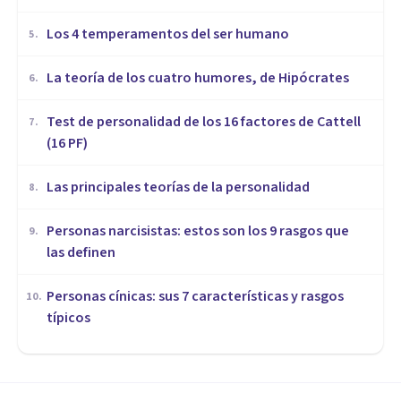
Los 4 temperamentos del ser humano
5
.
​La teoría de los cuatro humores, de Hipócrates
6
.
Test de personalidad de los 16 factores de Cattell
7
.
(16 PF)
Las principales teorías de la personalidad
8
.
Personas narcisistas: estos son los 9 rasgos que
9
.
las definen
Personas cínicas: sus 7 características y rasgos
10
.
típicos
COGNICIÓN E INTELIGENCIA
La teoría de la inteligencia de