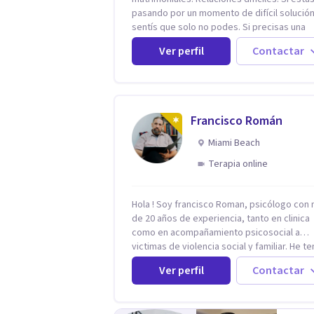
pasando por un momento de difícil solución.
sentís que solo no podes. Si precisas una
escucha. Si consideras que estás bloquead
Ver perfil
Contactar
precisás comprensión. Si no logras definir
proyectos, objetivos, sueños, deseos. Si
pensás que lo que te pasa no es tan grave,
podría ayudar. Si estás en adicciones y tu
intención es hacer algo con lo que te está
Francisco Román
pasando. No dudes en comunicarte a fin de
comenzar a resolver la situación que está
Miami Beach
generando esa angustia.
Terapia online
Hola ! Soy francisco Roman, psicólogo con
de 20 años de experiencia, tanto en clinica
como en acompañamiento psicosocial a
victimas de violencia social y familiar. He t
la oportunidad de trabajar con niños adulto
Ver perfil
Contactar
familias en todos los espacios y esto me h
dado un una variedad de aprendizajes que
ahora pongo a tu disposicion. En la actualidad