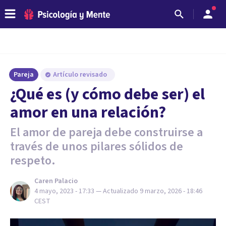
Pareja
Artículo revisado
¿Qué es (y cómo debe ser) el
amor en una relación?
El amor de pareja debe construirse a
través de unos pilares sólidos de
respeto.
Caren Palacio
4 mayo, 2023 - 17:33
— Actualizado
9 marzo, 2026 - 18:46
CEST