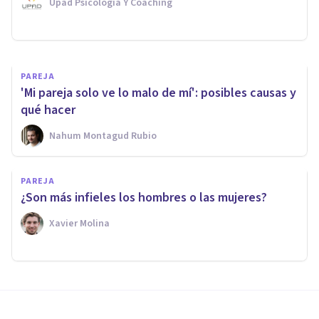
Upad Psicología Y Coaching
Tomás Santa Cecilia
PAREJA
'Mi pareja solo ve lo malo de mí': posibles causas y
qué hacer
Nahum Montagud Rubio
PAREJA
¿Son más infieles los hombres o las mujeres?
Xavier Molina