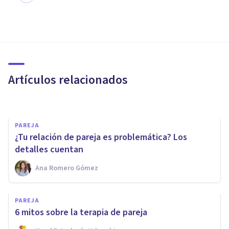
PAREJA
Terapia de pareja online en
tiempos de confinamiento
Artículos relacionados
Sara Navarrete
PAREJA
¿Tu relación de pareja es problemática? Los
detalles cuentan
Ana Romero Gómez
PSICOLOGÍA
Cómo gestionar
PAREJA
emocionalmente las dudas
6 mitos sobre la terapia de pareja
antes de casarse