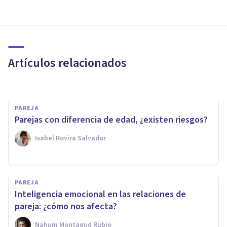
PAREJA
Seguir en contacto con tu ex-
pareja dice esto sobre ti
Artículos relacionados
Arturo Torres
PAREJA
Parejas con diferencia de edad, ¿existen riesgos?
Isabel Rovira Salvador
PAREJA
Falta de comunicación en la
PAREJA
pareja: 8 maneras en las que
Inteligencia emocional en las relaciones de
se expresa
pareja: ¿cómo nos afecta?
Nahum Montagud Rubio