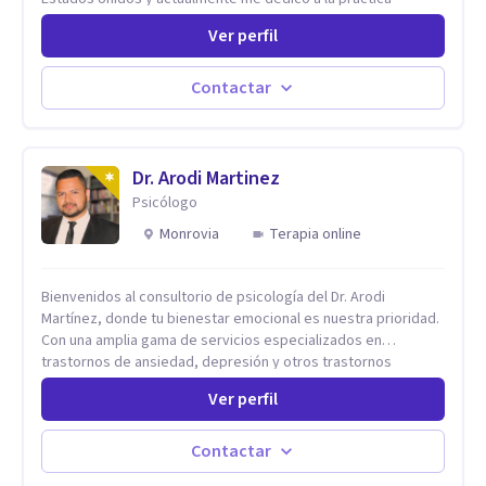
privada. Utilizo terapias cognitivas conductuales basadas en
Ver perfil
evidencia científica con comprobados resultados. Los
objetivos terapéuticos están centrados en brindar
herramientas concretas para el cambio, que permitan
Contactar
desarrollar nuevas habilidades y estrategias basadas en la
salud y calidad de vida.
Dr. Arodi Martinez
Psicólogo
Monrovia
Terapia online
Bienvenidos al consultorio de psicología del Dr. Arodi
Martínez, donde tu bienestar emocional es nuestra prioridad.
Con una amplia gama de servicios especializados en
trastornos de ansiedad, depresión y otros trastornos
emocionales, estamos dedicados a ofrecerte el mejor
Ver perfil
tratamiento para mejorar tu salud mental. En nuestro
consultorio, ofrecemos una variedad de terapias y
tratamientos diseñados para satisfacer tus necesidades
Contactar
específicas: Terapia para Trastornos de Ansiedad y