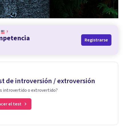
?
ompetencia
Registrarse
st de introversión / extroversión
s introvertido o extrovertido?
cer el test