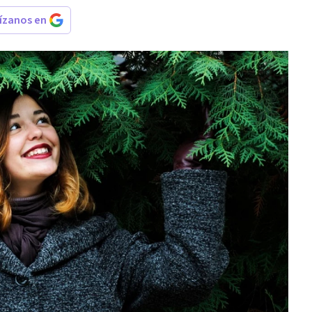
rízanos en