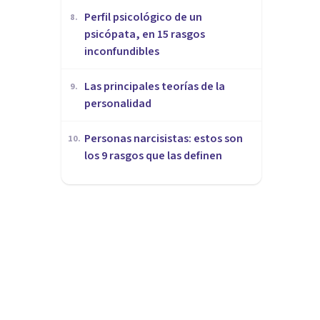
Perfil psicológico de un
8
.
psicópata, en 15 rasgos
inconfundibles
Las principales teorías de la
9
.
personalidad
Personas narcisistas: estos son
10
.
los 9 rasgos que las definen