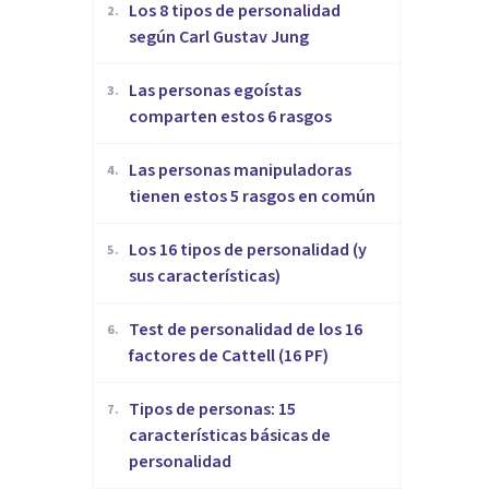
​Los 8 tipos de personalidad
2
.
según Carl Gustav Jung
Las personas egoístas
3
.
comparten estos 6 rasgos
Las personas manipuladoras
4
.
tienen estos 5 rasgos en común
Los 16 tipos de personalidad (y
5
.
sus características)
Test de personalidad de los 16
6
.
factores de Cattell (16 PF)
Tipos de personas: 15
7
.
características básicas de
personalidad