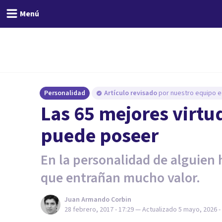
Menú
Personalidad
Artículo revisado
por nuestro equipo ed
Las 65 mejores virt
puede poseer
En la personalidad de alguien h
que entrañan mucho valor.
Juan Armando Corbin
28 febrero, 2017 - 17:29
— Actualizado
5 mayo, 2026 -