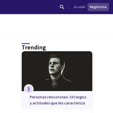
Accede
Regístrate
Trending
1
​Personas rencorosas: 10 rasgos
y actitudes que les caracteriza