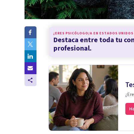
¿ERES PSICÓLOGO/A EN
ESTADOS UNIDOS
Destaca entre toda tu c
profesional.
Te
¿Ere
Ha