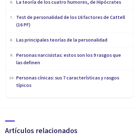
​La teoría de los cuatro humores, de Hipócrates
6
.
Test de personalidad de los 16 factores de Cattell
7
.
(16 PF)
Las principales teorías de la personalidad
8
.
Personas narcisistas: estos son los 9 rasgos que
9
.
las definen
Personas cínicas: sus 7 características y rasgos
10
.
típicos
PSICOLOGÍA
Las 7 claves para mejorar tu
autoconocimiento
Artículos relacionados
Rubén Camacho