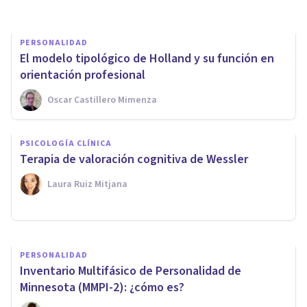
PERSONALIDAD
El modelo tipológico de Holland y su función en
orientación profesional
Oscar Castillero Mimenza
PSICOLOGÍA CLÍNICA
Trastornos de Personalidad en
PSICOLOGÍA CLÍNICA
el DSM-5: controversias en el
Terapia de valoración cognitiva de Wessler
sistema de clasificación
Laura Ruiz Mitjana
Elisabet Rodríguez Camón
PERSONALIDAD
Inventario Multifásico de Personalidad de
Minnesota (MMPI-2): ¿cómo es?