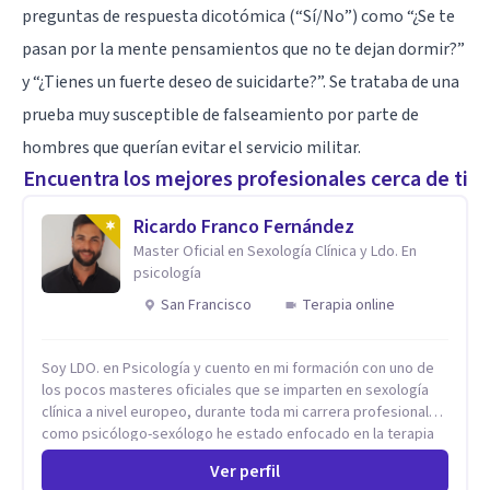
preguntas de respuesta dicotómica (“Sí/No”) como “¿Se te
pasan por la mente pensamientos que no te dejan dormir?”
y “¿Tienes un fuerte deseo de suicidarte?”. Se trataba de una
prueba muy susceptible de falseamiento por parte de
hombres que querían evitar el servicio militar.
Encuentra los mejores profesionales cerca de ti
Ricardo Franco Fernández
Master Oficial en Sexología Clínica y Ldo. En
psicología
San Francisco
Terapia online
Soy LDO. en Psicología y cuento en mi formación con uno de
los pocos masteres oficiales que se imparten en sexología
clínica a nivel europeo, durante toda mi carrera profesional
como psicólogo-sexólogo he estado enfocado en la terapia
sexual desde una perspectiva multidisciplinar BIO-PSICO-
Ver perfil
SOCIAL ya que aunque las bases de mi trabajo son