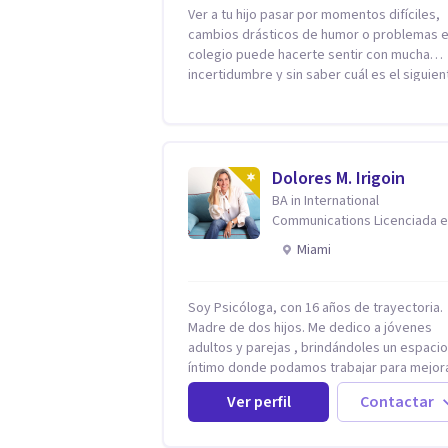
Ver a tu hijo pasar por momentos difíciles,
cambios drásticos de humor o problemas e
colegio puede hacerte sentir con mucha
incertidumbre y sin saber cuál es el siguien
paso. Aquí encontrarás un espacio seguro 
cálido donde tanto tú como tus hijos se sen
realmente escuchados, comprendidos y
apoyados para recuperar la tranquilidad en
casa. Me especializo en guiar a familias a través
Dolores M. Irigoin
de herramientas prácticas y dinámicas
BA in International
adaptadas a la edad de cada menor, dejan
Communications Licenciada 
lado las etiquetas y los tecnicismos. Mi fo
Psicologia Filosofia China en
Miami
de trabajar se centra en entender las
Harvard
emociones que hay detrás del comportami
ayudándoles a desarrollar la confianza
Soy Psicóloga, con 16 años de trayectoria.
necesaria para superar sus retos y
Madre de dos hijos. Me dedico a jóvenes
fortaleciendo la comunicación entre ustede
adultos y parejas , brindándoles un espacio
Acompaño a niños y adolescentes que est
íntimo donde podamos trabajar para mejor
lidiando con la ansiedad, la timidez, la rebe
todos los aspectos de sus vidas. Conozco
dificultades escolares, así como a padres 
Ver perfil
Contactar
primero a los padres, en el caso de niños u
buscan orientación y pautas claras para ed
adolescentes, para luego seguir la terapia con
sin perder la paciencia ni el control. Si estás
sus hijos, apuntalándolos en su futuro pers