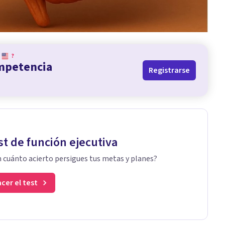
?
ompetencia
Registrarse
st de función ejecutiva
 cuánto acierto persigues tus metas y planes?
cer el test