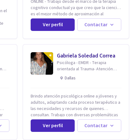
ONLINE - Trabajo desde el marco de la terapia
cognitivo conductual ya que creo que la ciencia
n el
es el mejor método de aproximación al
conocimiento en general y a la psicoterapia en
te
Ver perfil
Contactar
particular. Me interesan los procesos de cambio
y
conductual por los que una persona pueda
tirán
alcanzar sus objetivos, transitando, aceptando
y modificando sus patrones cognitivos y
emocionales. Abordo patologías específicas
Gabriela Soledad Correa
como trastornos de ansiedad y del ánimo, y
Psicóloga - EMDR - Terapia
también crisis vitales y procesos de
do de
en
orientada al Trauma- Atención
crecimiento personal.
rma
Online.
Dallas
ento,
Brindo atención psicológica online a jóvenes y
adultos, adaptando cada proceso terapéutico a
s.
las necesidades y recursos de quienes
án
ar
consultan. Trabajo con diversas problemáticas
ldía o
como trauma, ansiedad, angustia, depresión,
que
Ver perfil
Contactar
estrés, violencias, abuso sexual y procesos
ucar
migratorios, entre otros. Ofrezco un espacio
onal,
seguro, de escucha activa y contención,