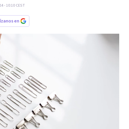
4 - 10:10
CEST
rízanos en