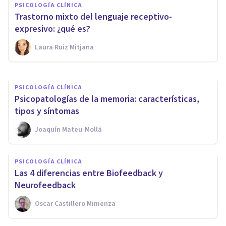
PSICOLOGÍA CLÍNICA
Afasia de Wernicke:
Trastorno mixto del lenguaje receptivo-
descripción, síntomas y causas
expresivo: ¿qué es?
Laura Ruiz Mitjana
Alex Figueroba
PSICOLOGÍA CLÍNICA
Psicopatologías de la memoria: características,
tipos y síntomas
Joaquín Mateu-Mollá
PSICOLOGÍA CLÍNICA
Las 4 diferencias entre Biofeedback y
Neurofeedback
Oscar Castillero Mimenza