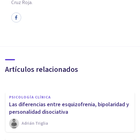
Cruz Roja.
PSICOLOGÍA CLÍNICA
Trastorno adaptativo mixto:
síntomas, causas y
tratamientos
Artículos relacionados
Isabel Rovira Salvador
PSICOLOGÍA CLÍNICA
Las diferencias entre esquizofrenia, bipolaridad y
personalidad disociativa
Adrián Triglia
PSICOLOGÍA CLÍNICA