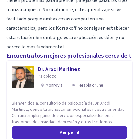
tienen problemas para aprender parejas de palabras tipo
manzana-queso. Normalmente, este aprendizaje se ve
facilitado porque ambas cosas comparten una
característica, pero los Korsakoff no consiguen establecer
esta relación. Sin embargo esta explicación es débil y no
parece la más fundamental.
Encuentra los mejores profesionales cerca de ti
Dr. Arodi Martinez
Psicólogo
Monrovia
Terapia online
Bienvenidos al consultorio de psicología del Dr. Arodi
Martínez, donde tu bienestar emocional es nuestra prioridad.
Con una amplia gama de servicios especializados en
trastornos de ansiedad, depresión y otros trastornos
emocionales, estamos dedicados a ofrecerte el mejor
Ver perfil
tratamiento para mejorar tu salud mental. En nuestro