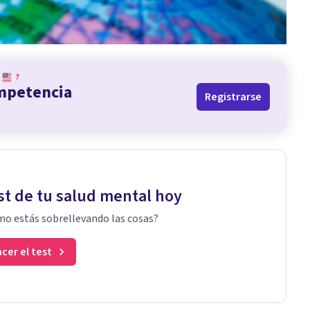
?
ompetencia
Registrarse
st de tu salud mental hoy
o estás sobrellevando las cosas?
cer el test