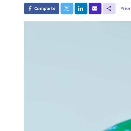
Comparte
Prio