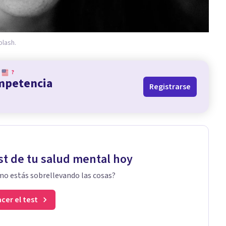
plash.
?
ompetencia
Registrarse
st de tu salud mental hoy
o estás sobrellevando las cosas?
cer el test