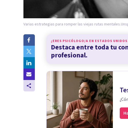
Varias estrategias para romper las viejas rutas mentales.
Uns
¿ERES PSICÓLOGO/A EN
ESTADOS UNIDOS
Destaca entre toda tu c
profesional.
Te
¿Cóm
Ha