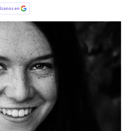
rízanos en