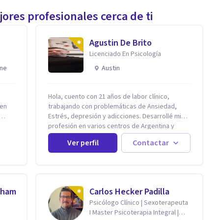
ores profesionales cerca de ti
Agustin De Brito
Licenciado En Psicología
ine
Austin
Hola, cuento con 21 años de labor clínico,
 en
trabajando con problemáticas de Ansiedad,
Estrés, depresión y adicciones. Desarrollé mi
profesión en varios centros de Argentina y
ar
Estados Unidos y actualmente me dedico a la
Ver perfil
Contactar
práctica privada. Utilizo terapias cognitivas
conductuales basadas en evidencia científica
ena y
con comprobados resultados. Los objetivos
e
terapéuticos están centrados en brindar
a de
herramientas concretas para el cambio, que
aham
Carlos Hecker Padilla
ue
permitan desarrollar nuevas habilidades y
Psicólogo Clínico | Sexoterapeuta
forma
estrategias basadas en la salud y calidad de
I Master Psicoterapia Integral |
vida.