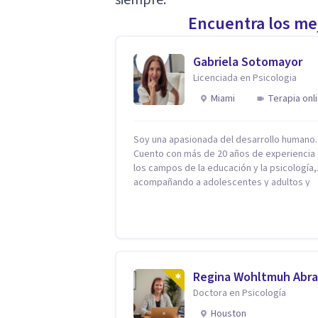
Encuentra los mej
Gabriela Sotomayor
Licenciada en Psicologia
Miami
Terapia onl
Soy una apasionada del desarrollo humano.
Cuento con más de 20 años de experiencia
los campos de la educación y la psicología,
acompañando a adolescentes y adultos y
familias en procesos orientados al bienest
emocional y la salud mental. Mi visión es
contribuir, a través de mi trabajo, a que las
personas accedan a una vida más digna, pl
con sentido. Considero que esto es posibl
cuando desarrollamos una mayor concienci
Regina Wohltmuh Abr
nuestro mundo interior y de la manera en q
Doctora en Psicología
nuestras experiencias influyen en nuestra 
de sentir, pensar y relacionarnos. Mi misión es
Houston