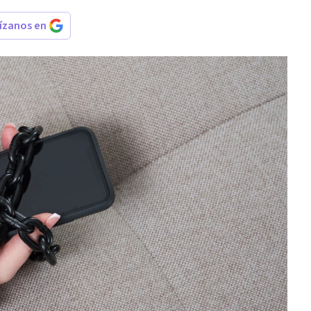
rízanos en