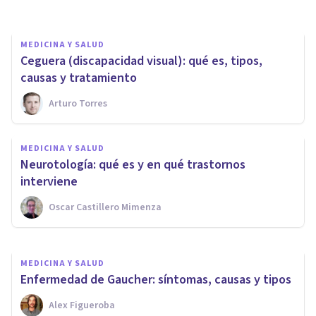
MEDICINA Y SALUD
Ceguera (discapacidad visual): qué es, tipos,
causas y tratamiento
Arturo Torres
MEDICINA Y SALUD
MEDICINA Y SALUD
Hemangioma cerebral: causas,
Neurotología: qué es y en qué trastornos
síntomas y tratamiento
interviene
Oscar Castillero Mimenza
Oscar Castillero Mimenza
MEDICINA Y SALUD
Enfermedad de Gaucher: síntomas, causas y tipos
Alex Figueroba