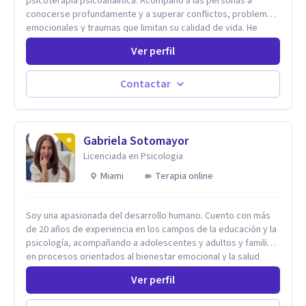
psicoterapia psicoanalítica. Acompaño a las personas a
conocerse profundamente y a superar conflictos, problemas
emocionales y traumas que limitan su calidad de vida. He
trabajado en reconocidas instituciones como el Hospital
Ver perfil
Psiquiátrico San Rafael, Instituto Psiquiátrico MENDAO, San
Bernardino, Hospital Psiquiátrico Infantil y el Centro de
Integración Juvenil. Además, tuve el privilegio de colaborar
Contactar
en comunidades como Olivar del Conde y Xochimilco, lo que
me permitió conocer diversas realidades y necesidades.
Gabriela Sotomayor
Licenciada en Psicologia
Miami
Terapia online
Soy una apasionada del desarrollo humano. Cuento con más
de 20 años de experiencia en los campos de la educación y la
psicología, acompañando a adolescentes y adultos y familias
en procesos orientados al bienestar emocional y la salud
mental. Mi visión es contribuir, a través de mi trabajo, a que
Ver perfil
las personas accedan a una vida más digna, plena y con
sentido. Considero que esto es posible cuando