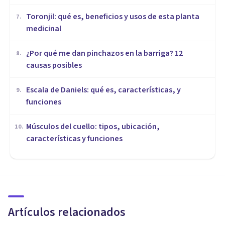
Toronjil: qué es, beneficios y usos de esta planta
7
.
medicinal
¿Por qué me dan pinchazos en la barriga? 12
8
.
causas posibles
Escala de Daniels: qué es, características, y
9
.
funciones
Músculos del cuello: tipos, ubicación,
10
.
características y funciones
MEDICINA Y SALUD
Paratonía: causas, síntomas y
tratamiento
Artículos relacionados
Andrés Carrillo