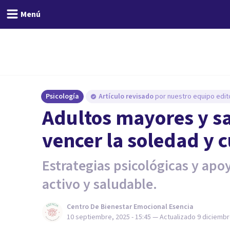
Menú
Psicología
Artículo revisado
por nuestro equipo edito
Adultos mayores y s
vencer la soledad y c
Estrategias psicológicas y apo
activo y saludable.
Centro De Bienestar Emocional Esencia
10 septiembre, 2025 - 15:45
— Actualizado
9 diciembr