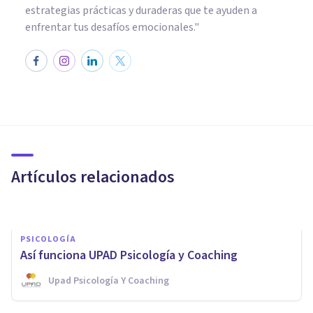
estrategias prácticas y duraderas que te ayuden a
enfrentar tus desafíos emocionales."
BIOGRAFÍAS
Melanie Klein: biografía y
pensamiento de esta
psicoanalista
Artículos relacionados
Nahum Montagud Rubio
PSICOLOGÍA
Así funciona UPAD Psicología y Coaching
PSICOLOGÍA FORENSE Y CRIMINALÍSTICA
Upad Psicología Y Coaching
​Niños psicópatas: 5 tristes