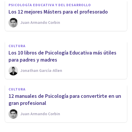
casos de asesinos menores de
PSICOLOGÍA EDUCATIVA Y DEL DESARROLLO
edad
Los 12 mejores Másters para el profesorado
Juan Armando Corbin
Juan Armando Corbin
CULTURA
Los 10 libros de Psicología Educativa más útiles
para padres y madres
Jonathan García-Allen
CULTURA
​12 manuales de Psicología para convertirte en un
gran profesional
Juan Armando Corbin