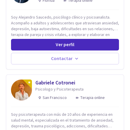
Florida
Terapia online
Soy Alejandro Saucedo, psicólogo clínico y psicoanalista.
Acompaño a adultos y adolescentes que atraviesan ansiedad,
depresión, baja autoestima, dificultades en sus relaciones,
terapia de pareja y crisis vitales, a explorar y elaborar en
profundidad los conflictos internos que generan malestar en
Ver perfil
su presente. A través del proceso psicoanalítico de
autoconocimiento y análisis, es posible acceder a las
historias personales, elaborar las experiencias del pasado y
Contactar
resignificarlas, liberando su influencia para construir un futuro
con mayor libertad y autenticidad. La terapia psicoanalítica
crea un espacio de verbalización libre y sin filtros. A través de
esta conversación abierta y del trabajo analítico conjunto, se
Gabriele Cotronei
exploran las vivencias que aún condicionan el presente, se les
Psicologo y Psicoterapeuta
otorga un nuevo sentido y se transforma su impacto
San Francisco
Terapia online
emocional. De esta forma, los pacientes logran mayor
claridad sobre sí mismos, reducen significativamente su
sufrimiento y alcanzan cambios profundos y duraderos en su
Soy psicoterapeuta con más de 10 años de experiencia en
vida y relaciones personales.
salud mental, especializada en el tratamiento de ansiedad,
depresión, trauma psicológico, adicciones, dificultades