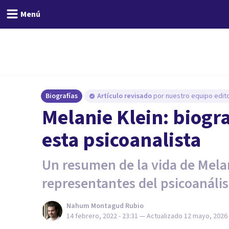
Menú
Biografías
Artículo revisado
por nuestro equipo edito
Melanie Klein: biogr
esta psicoanalista
Un resumen de la vida de Melan
representantes del psicoanális
Nahum Montagud Rubio
14 febrero, 2022 - 23:31
— Actualizado
12 mayo, 2026 