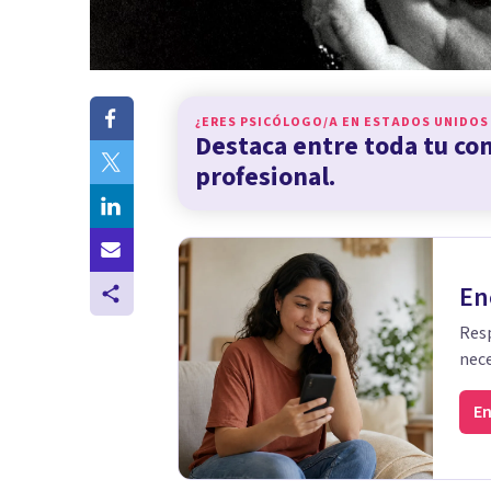
¿ERES PSICÓLOGO/A EN
ESTADOS UNIDOS
Destaca entre toda tu c
profesional.
En
Resp
nece
En