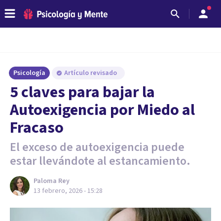
Psicología
Artículo revisado
5 claves para bajar la
Autoexigencia por Miedo al
Fracaso
El exceso de autoexigencia puede
estar llevándote al estancamiento.
Paloma Rey
13 febrero, 2026 - 15:28