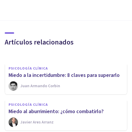
PERSONALIDAD
​10 características de las
personas genuinas
Artículos relacionados
Juan Armando Corbin
PSICOLOGÍA CLÍNICA
Miedo a la incertidumbre: 8 claves para superarlo
Juan Armando Corbin
PSICOLOGÍA
La Psicología de la
PSICOLOGÍA CLÍNICA
Procrastinación
Miedo al aburrimiento: ¿cómo combatirlo?
Javier Ares Arranz
Regina López Riego