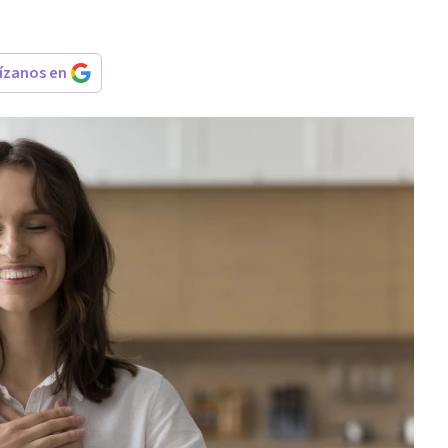
rízanos en