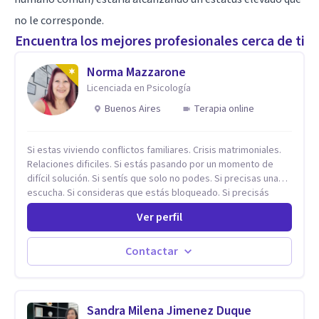
no le corresponde.
Encuentra los mejores profesionales cerca de ti
Norma Mazzarone
Licenciada en Psicología
Buenos Aires
Terapia online
Si estas viviendo conflictos familiares. Crisis matrimoniales.
Relaciones dificiles. Si estás pasando por un momento de
difícil solución. Si sentís que solo no podes. Si precisas una
escucha. Si consideras que estás bloqueado. Si precisás
comprensión. Si no logras definir proyectos, objetivos,
Ver perfil
sueños, deseos. Si pensás que lo que te pasa no es tan
grave, pero podría ayudar. Si estás en adicciones y tu
intención es hacer algo con lo que te está pasando. No dudes
Contactar
en comunicarte a fin de comenzar a resolver la situación que
está generando esa angustia.
Sandra Milena Jimenez Duque