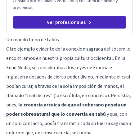
Consulta profesionales verificados con atención online y
raíz de lo que te ocurre, la Dra. Sandra Milena Jiménez Duque
presencial.
es una de las mejores opciones para acompañarte. Porque
cuando sanas tu mundo interno, cambias tu forma de pensar,
de elegir y de vivir.
Ver profesionales
Un mundo lleno de tabús
Otro ejemplo evidente de la conexión sagrada del tótem lo
encontramos en nuestra propia cultura occidental. En la
Edad Media, se consideraba a los reyes de Francia e
Inglaterra dotados de cierto poder divino, mediante el cual
podían curar, a través de la sola imposición de manos, el
llamado “mal del rey” (la escrófula, en concreto). Persistía,
pues,
la creencia arcaica de que el soberano poseía un
poder sobrenatural que lo convertía en tabú
y que, con
un solo contacto, podía transmitir toda su fuerza sagrada al
enfermo que, en consecuencia, se curaba.