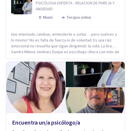
PSICÓLOGA EXPERTA - RELACION DE PAREJA Y
ANSIEDAD
Miami
Terapia online
Has intentado cambiar, entenderte o soltar… pero vuelves a
lo mismo? No es falta de fuerza ni de voluntad. Es una raíz
emocional no resuelta que sigue dirigiendo tu vida. La Dra.
Sandra Milena Jiménez Duque es psicóloga clínica con más de
10 años de experiencia, reconocida como una de las
profesionales más destacadas en el abordaje profundo de la
ansiedad, la baja autoestima, la dependencia emocional y los
conflictos de pareja. Ha trabajado con pacientes en
diferentes países, acompañando procesos complejos. Su
enfoque terapéutico se diferencia por una premisa clara: no
trabaja el síntoma, trabaja la raíz que lo origina. Su
metodología interviene en tres niveles: regulación del
sistema emocional, reprocesamiento de heridas de la
infancia y reestructuración cognitiva profunda, permitiendo
transformar patrones, emociones y decisiones desde su
Encuentra un/a psicólogo/a
origen. Si buscas un proceso superficial, este no es el lugar.
Pero si estás listo(a) para comprender, sanar y transformar la