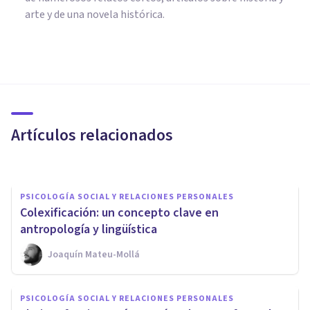
arte y de una novela histórica.
PSICOLOGÍA SOCIAL Y RELACIONES PERSONALES
¿Qué son los Estudios
Transculturales?
Artículos relacionados
Javi Soriano
PSICOLOGÍA SOCIAL Y RELACIONES PERSONALES
Colexificación: un concepto clave en
antropología y lingüística
Joaquín Mateu-Mollá
PSICOLOGÍA SOCIAL Y RELACIONES PERSONALES
Instintos coalicionales: qué
PSICOLOGÍA SOCIAL Y RELACIONES PERSONALES
son, características, ventajas y