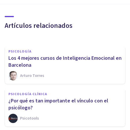
Gestión emocional: 10 claves
para dominar tus emociones
Artículos relacionados
Juan Armando Corbin
PSICOLOGÍA
Los 4 mejores cursos de Inteligencia Emocional en
Barcelona
Arturo Torres
PSICOLOGÍA CLÍNICA
Terapia centrada en la
PSICOLOGÍA CLÍNICA
compasión (CFT): qué es, fases,
¿Por qué es tan importante el vínculo con el
y para qué sirve
psicólogo?
Psicotools
Álvaro Ruiz De Ocenda