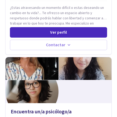
¿Estas atravesando un momento difícil o estas deseando un
cambio en tu vida?... Te ofrezco un espacio abierto y
respetuoso donde podrás hablar con libertad y comenzar a
trabajar en lo que hoy te preocupa. Me especializo en
Trastornos de Ansiedad y a lo largo de mi experiencia
Ver perfil
profesional he acompañado a muchas Familias y Parejas con
distintas problemáticas como el manejo del estrés,
Autoestima, Gestión de la Ira, Depresión, Retos en la Crianza,
Contactar
Codependencia, Celos, entre otros. Cuento con más de 12
años de experiencia en el área de la Salud mental y he
trabajado en distintos contextos clínicos con niños,
Adolescentes y Adultos
Encuentra un/a psicólogo/a