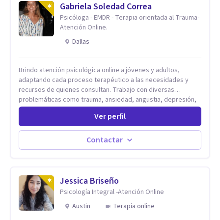
Gabriela Soledad Correa
Psicóloga - EMDR - Terapia orientada al Trauma-
Atención Online.
Dallas
Brindo atención psicológica online a jóvenes y adultos,
adaptando cada proceso terapéutico a las necesidades y
recursos de quienes consultan. Trabajo con diversas
problemáticas como trauma, ansiedad, angustia, depresión,
estrés, violencias, abuso sexual y procesos migratorios,
Ver perfil
entre otros. Ofrezco un espacio seguro, de escucha activa y
contención, comprometido con tu bienestar emocional y con
un enfoque centrado en el autoconocimiento y el aprendizaje
Contactar
mutuo. Mi manera de trabajar se enfoca principalmente en los
conflictos y malestares que emergen en el presente,
estableciendo objetivos graduales y flexibles, de acuerdo a
tu ritmo y posibilidades.
Jessica Briseño
Psicología Integral -Atención Online
Austin
Terapia online