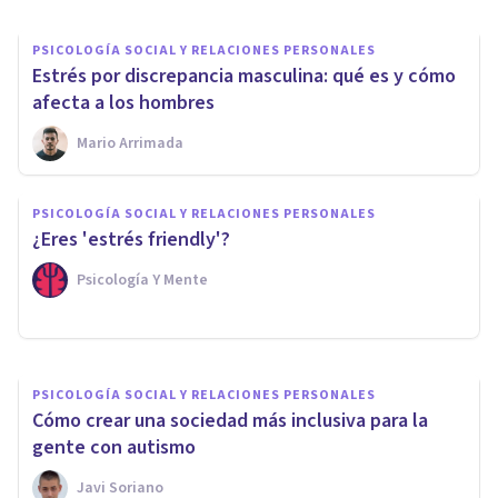
PSICOLOGÍA SOCIAL Y RELACIONES PERSONALES
Estrés por discrepancia masculina: qué es y cómo
afecta a los hombres
Mario Arrimada
PSICOLOGÍA SOCIAL Y RELACIONES PERSONALES
Modelo de estrés de minorías
PSICOLOGÍA SOCIAL Y RELACIONES PERSONALES
de Ian Meyer: qué es y qué
¿Eres 'estrés friendly'?
explica
Psicología Y Mente
Luis Martínez-Casasola Hernández
PSICOLOGÍA SOCIAL Y RELACIONES PERSONALES
Cómo crear una sociedad más inclusiva para la
gente con autismo
Javi Soriano