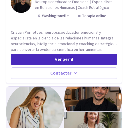
Neuropsicoeducador Emocional | Especialista
en Relaciones Humanas | Coach Estratégico
Washingtonville
Terapia online
Cristian Pernett es neuropsicoeducador emocional y
especialista en la ciencia de las relaciones humanas. Integra
neurociencias, inteligencia emocional y coaching estratégico
para convertir la evidencia científica en herramientas
prácticas que mejoran la forma en que las personas viven,
Ver perfil
aman, lideran y se comunican. Con más de 20 años de
experiencia, acompaña a personas, parejas y líderes en
procesos de desarrollo personal y profesional. Su trabajo se
Contactar
centra en la regulación emocional, las relaciones de pareja, la
comunicación efectiva y el liderazgo consciente. Su
metodología combina psicología contemporánea,
neurociencias y estrategias de cambio basadas en evidencia
para fortalecer la autoestima, desarrollar habilidades
socioemocionales y promover cambios sostenibles. Como
divulgador científico, acerca la psicología y las neurociencias
a la vida cotidiana mediante contenidos claros, rigurosos y
aplicables, con el propósito de impulsar un bienestar integral.