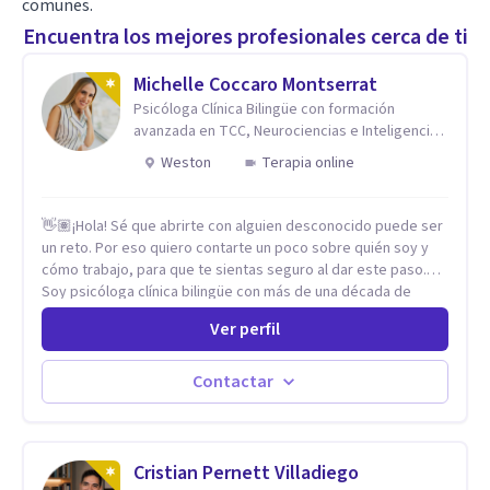
comunes.
Encuentra los mejores profesionales cerca de ti
Michelle Coccaro Montserrat
Psicóloga Clínica Bilingüe con formación
avanzada en TCC, Neurociencias e Inteligencia
Emocional.
Weston
Terapia online
👋🏽¡Hola! Sé que abrirte con alguien desconocido puede ser
un reto. Por eso quiero contarte un poco sobre quién soy y
cómo trabajo, para que te sientas seguro al dar este paso.
Soy psicóloga clínica bilingüe con más de una década de
experiencia. He dictado conferencias, escrito artículos y
Ver perfil
ejercido como profesora universitaria. Un dato curioso: he
vivido en varios países y conozco de primera mano lo que
significa ser migrante, adaptarse a los cambios y empezar de
Contactar
nuevo.
Cristian Pernett Villadiego