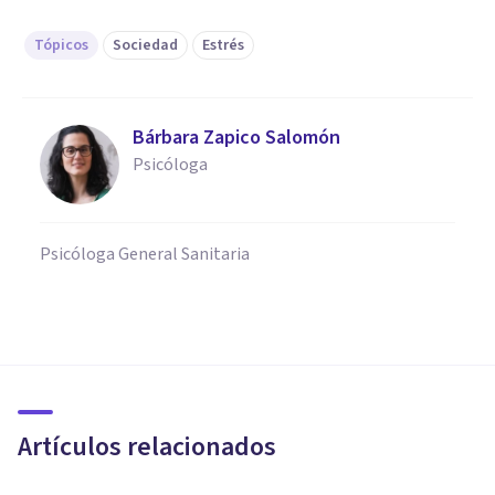
Tópicos
Sociedad
Estrés
Bárbara Zapico Salomón
Psicóloga
Psicóloga General Sanitaria
PSICOLOGÍA SOCIAL Y RELACIONES PERSONALES
Estrés por aculturación: ¿qué
es y cómo afecta a las
personas?
Artículos relacionados
Nahum Montagud Rubio