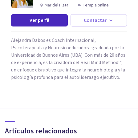
Mar del Plata
Terapia online
Ver perfil
Contactar
Alejandra Dabos es Coach Internacional,
Psicoterapeuta y Neurosicoeducadora graduada por la
Universidad de Buenos Aires (UBA). Con más de 20 años
de experiencia, es la creadora del Real Mind Method™,
un enfoque disruptivo que integra la neurobiología y la
psicología profunda para el autoliderazgo ejecutivo.
NEUROCIENCIAS
La Red Neuronal por Defecto:
uno de los hallazgos más
relevantes de la neurociencia
Artículos relacionados
moderna
Universidad