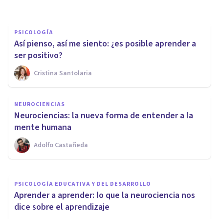
PSICOLOGÍA
Así pienso, así me siento: ¿es posible aprender a
ser positivo?
Cristina Santolaria
NEUROCIENCIAS
NEUROCIENCIAS
7 documentales que hablan
Neurociencias: la nueva forma de entender a la
sobre el cerebro humano
mente humana
Adolfo Castañeda
Oscar Castillero Mimenza
PSICOLOGÍA EDUCATIVA Y DEL DESARROLLO
Aprender a aprender: lo que la neurociencia nos
dice sobre el aprendizaje