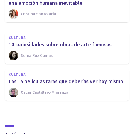
mental»
una emoción humana inevitable
Cristina Santolaria
Bertrand Regader
CULTURA
10 curiosidades sobre obras de arte famosas
Sonia Ruz Comas
CULTURA
​Las 15 películas raras que deberías ver hoy mismo
Oscar Castillero Mimenza