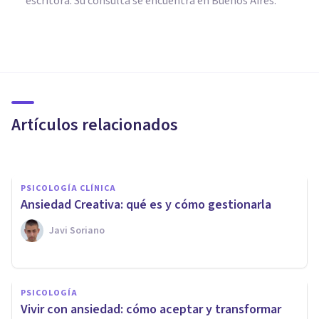
escritora. Su consulta se encuentra en Buenos Aires.
PSICOLOGÍA CLÍNICA
Síndrome de Jerusalén: qué
es, síntomas, causas y
tratamiento
Artículos relacionados
Mario Arrimada
PSICOLOGÍA CLÍNICA
Ansiedad Creativa: qué es y cómo gestionarla
Javi Soriano
ENTREVISTAS
Lizbeth García: «El arte nos
PSICOLOGÍA
sensibiliza en temas de salud
Vivir con ansiedad: cómo aceptar y transformar