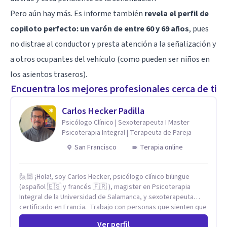
Pero aún hay más. Es informe también
revela el perfil de
copiloto perfecto: un varón de entre 60 y 69 años
, pues
no distrae al conductor y presta atención a la señalización y
a otros ocupantes del vehículo (como pueden ser niños en
los asientos traseros).
Encuentra los mejores profesionales cerca de ti
Carlos Hecker Padilla
Psicólogo Clínico | Sexoterapeuta I Master
Psicoterapia Integral | Terapeuta de Pareja
San Francisco
Terapia online
🙋🏻 ¡Hola!, soy Carlos Hecker, psicólogo clínico bilingüe
(español 🇪🇸 y francés 🇫🇷 ), magister en Psicoterapia
Integral de la Universidad de Salamanca, y sexoterapeuta
certificado en Francia. Trabajo con personas que sienten que
algo en su vida dejó de calzar: ansiedad que se desborda,
Ver perfil