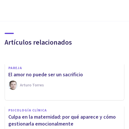
PSICOLOGÍA SOCIAL Y RELACIONES PERSONALES
Las familias en tiempos de
crisis
Artículos relacionados
Xochitl Carmona
PAREJA
El amor no puede ser un sacrificio
Arturo Torres
PSICOLOGÍA CLÍNICA
PSICOLOGÍA CLÍNICA
Claves para adaptarse a la
Culpa en la maternidad: por qué aparece y cómo
Maternidad
gestionarla emocionalmente