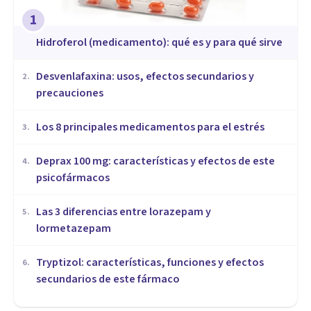
1
Hidroferol (medicamento): qué es y para qué sirve
Desvenlafaxina: usos, efectos secundarios y
2
.
precauciones
Los 8 principales medicamentos para el estrés
3
.
Deprax 100 mg: características y efectos de este
4
.
psicofármacos
Las 3 diferencias entre lorazepam y
5
.
lormetazepam
Tryptizol: características, funciones y efectos
6
.
secundarios de este fármaco
PSICOFARMACOLOGÍA