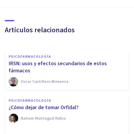
Antagonistas e Inhibidores de
la Recaptación de Serotonina
(AIRSs)
Artículos relacionados
Oscar Castillero Mimenza
PSICOFARMACOLOGÍA
IRSN: usos y efectos secundarios de estos
fármacos
Oscar Castillero Mimenza
PSICOFARMACOLOGÍA
Nefazodona: usos y efectos
PSICOFARMACOLOGÍA
secundarios de este
¿Cómo dejar de tomar Orfidal?
antidepresivo
Nahum Montagud Rubio
Oscar Castillero Mimenza