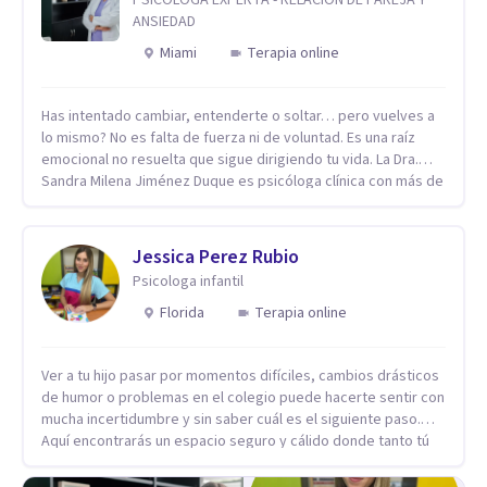
ANSIEDAD
Miami
Terapia online
Has intentado cambiar, entenderte o soltar… pero vuelves a
lo mismo? No es falta de fuerza ni de voluntad. Es una raíz
emocional no resuelta que sigue dirigiendo tu vida. La Dra.
Sandra Milena Jiménez Duque es psicóloga clínica con más de
10 años de experiencia, reconocida como una de las
profesionales más destacadas en el abordaje profundo de la
ansiedad, la baja autoestima, la dependencia emocional y los
Jessica Perez Rubio
conflictos de pareja. Ha trabajado con pacientes en
Psicologa infantil
diferentes países, acompañando procesos complejos. Su
enfoque terapéutico se diferencia por una premisa clara: no
Florida
Terapia online
trabaja el síntoma, trabaja la raíz que lo origina. Su
metodología interviene en tres niveles: regulación del
Ver a tu hijo pasar por momentos difíciles, cambios drásticos
sistema emocional, reprocesamiento de heridas de la
de humor o problemas en el colegio puede hacerte sentir con
infancia y reestructuración cognitiva profunda, permitiendo
mucha incertidumbre y sin saber cuál es el siguiente paso.
transformar patrones, emociones y decisiones desde su
Aquí encontrarás un espacio seguro y cálido donde tanto tú
origen. Si buscas un proceso superficial, este no es el lugar.
como tus hijos se sentirán realmente escuchados,
Pero si estás listo(a) para comprender, sanar y transformar la
comprendidos y apoyados para recuperar la tranquilidad en
raíz de lo que te ocurre, la Dra. Sandra Milena Jiménez Duque