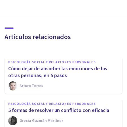
PSICOLOGÍA SOCIAL Y RELACIONES PERSONALES
Cómo expresar los
sentimientos y conectar con
alguien, en 6 pasos
Artículos relacionados
Arturo Torres
PSICOLOGÍA SOCIAL Y RELACIONES PERSONALES
Cómo dejar de absorber las emociones de las
otras personas, en 5 pasos
Arturo Torres
PSICOLOGÍA SOCIAL Y RELACIONES PERSONALES
PSICOLOGÍA SOCIAL Y RELACIONES PERSONALES
Miedo a estar solo: cómo
5 formas de resolver un conflicto con eficacia
detectarlo y cómo combatirlo
Grecia Guzmán Martínez