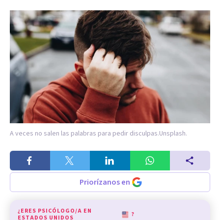
A veces no salen las palabras para pedir disculpas.
Unsplash.
Priorízanos en
¿ERES PSICÓLOGO/A EN
?
ESTADOS UNIDOS