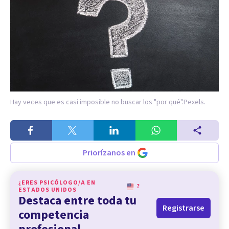
Hay veces que es casi imposible no buscar los "por qué".
Pexels.
Priorízanos en
¿ERES PSICÓLOGO/A EN
?
ESTADOS UNIDOS
Destaca entre toda tu
Registrarse
competencia