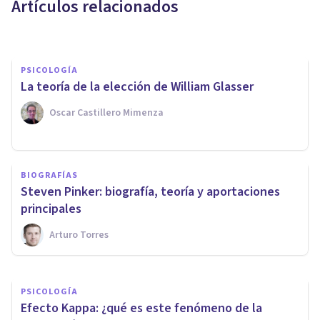
Artículos relacionados
Isabel Rovira Salvador
PSICOLOGÍA
La teoría de la elección de William Glasser
Oscar Castillero Mimenza
PSICOLOGÍA
Teoría del encuadre (framing):
BIOGRAFÍAS
qué es y cómo explica nuestra
Steven Pinker: biografía, teoría y aportaciones
percepción
principales
Arturo Torres
Grecia Guzmán Martínez
PSICOLOGÍA
Efecto Kappa: ¿qué es este fenómeno de la