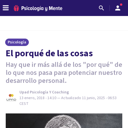
Psicología
El porqué de las cosas
Hay que ir más allá de los "por qué" de
lo que nos pasa para potenciar nuestro
desarrollo personal.
Upad Psicología Y Coaching
13 enero, 2018 - 14:10
— Actualizado
11 junio, 2025 - 06:53
CEST