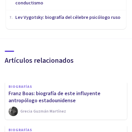
conductismo
Lev Vygotsky: biografía del célebre psicólogo ruso
7
.
BIOGRAFÍAS
Margaret Mead: biografía de
esta antropóloga e
investigadora del género
Artículos relacionados
Grecia Guzmán Martínez
BIOGRAFÍAS
Franz Boas: biografía de este influyente
antropólogo estadounidense
Grecia Guzmán Martínez
BIOGRAFÍAS
William McDougall: biografía
BIOGRAFÍAS