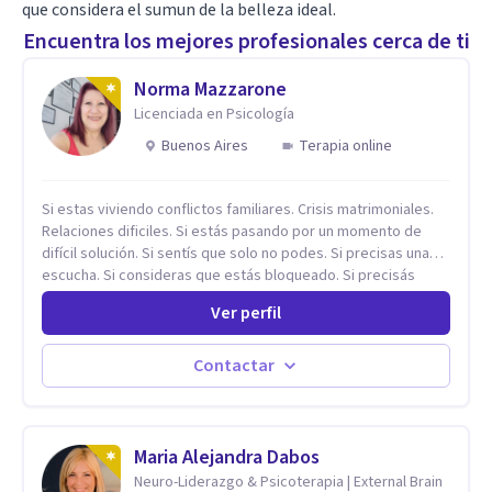
que considera el sumun de la belleza ideal.
Encuentra los mejores profesionales cerca de ti
Norma Mazzarone
Licenciada en Psicología
Buenos Aires
Terapia online
Si estas viviendo conflictos familiares. Crisis matrimoniales.
Relaciones dificiles. Si estás pasando por un momento de
difícil solución. Si sentís que solo no podes. Si precisas una
escucha. Si consideras que estás bloqueado. Si precisás
comprensión. Si no logras definir proyectos, objetivos,
Ver perfil
sueños, deseos. Si pensás que lo que te pasa no es tan
grave, pero podría ayudar. Si estás en adicciones y tu
intención es hacer algo con lo que te está pasando. No dudes
Contactar
en comunicarte a fin de comenzar a resolver la situación que
está generando esa angustia.
Maria Alejandra Dabos
Neuro-Liderazgo & Psicoterapia | External Brain