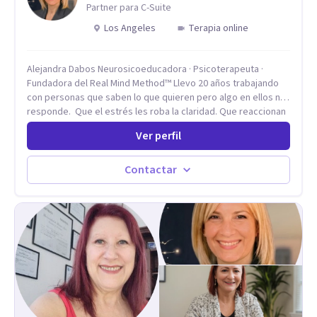
Partner para C-Suite
Los Angeles
Terapia online
Alejandra Dabos Neurosicoeducadora · Psicoterapeuta ·
Fundadora del Real Mind Method™ Llevo 20 años trabajando
con personas que saben lo que quieren pero algo en ellos no
responde. Que el estrés les roba la claridad. Que reaccionan
antes de pensar y después se arrepienten. Que las
Ver perfil
relaciones importantes se desgastan sin poder detenerlo. Mi
enfoque combina la neurociencia del comportamiento con la
psicoterapia de profundidad. No trabajo sobre los síntomas.
Contactar
Trabajo sobre el sistema nervioso — el mecanismo que
produce esos patrones — para que dejen de gobernar tu
vida. El resultado no es sentirse "mejor" por un rato. Es que el
patrón cambie.