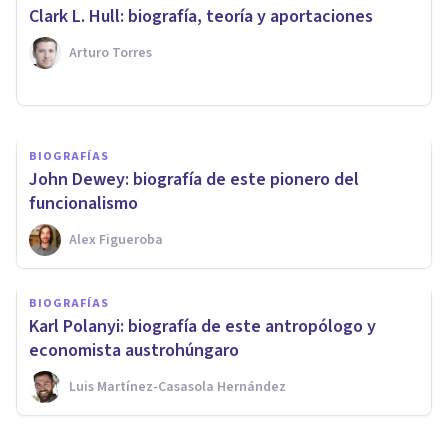
de este polémico psicólogo e
Clark L. Hull: biografía, teoría y aportaciones
investigador
Arturo Torres
Grecia Guzmán Martínez
BIOGRAFÍAS
John Dewey: biografía de este pionero del
funcionalismo
Alex Figueroba
BIOGRAFÍAS
Karl Polanyi: biografía de este antropólogo y
economista austrohúngaro
Luis Martínez-Casasola Hernández