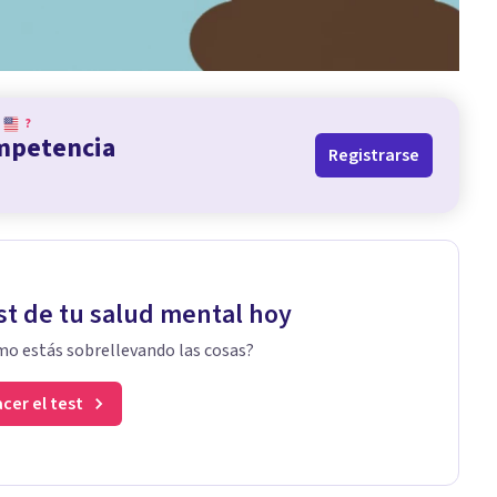
?
ompetencia
Registrarse
st de tu salud mental hoy
o estás sobrellevando las cosas?
cer el test