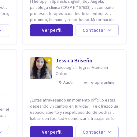
(Therapy in Spanish/English) Soy Ángela,
psicóloga clínica (CPSP N.º 67633) y acompaño
procesos terapéuticos desde un enfoque
por
profundo, humano y respetuoso. Mi formación
está basada en el modelo cognitivo-conductual
Ver perfil
Contactar
y cuento con especialización en Terapia de
Aceptación y Compromiso (ACT), formada en
Fundación Foro, Argentina. Estos estudios, junto
con mi desarrollo profesional, me han permitido
construir una base sólida desde la cual
Jessica Briseño
nos
acompaño cada proceso con sensibilidad,
Psicología Integral -Atención
criterio clínico y una mirada integradora
Online
 hay,
centrada en la persona. Mi enfoque se basa en
la Terapia de Aceptación y Compromiso (ACT),
Austin
Terapia online
desde donde no busco eliminar el malestar, sino
transformar la relación que tienes con lo que
sientes y piensas. Acompaño a que puedas
¿Estas atravesando un momento difícil o estas
sostener tu experiencia interna con mayor
deseando un cambio en tu vida?... Te ofrezco un
en el
flexibilidad, sin tener que luchar
espacio abierto y respetuoso donde podrás
a
constantemente contigo. Integro también
hablar con libertad y comenzar a trabajar en lo
herramientas como mindfulness, escritura
que hoy te preocupa. Me especializo en
terapéutica y recursos creativos, que permiten
Trastornos de Ansiedad y a lo largo de mi
Ver perfil
Contactar
acceder a niveles más profundos de la
experiencia profesional he acompañado a