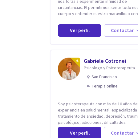
nos forza a experimentar infinidad de
circuntancias. El permitirnos sentir todo nuestro
cuerpo y entender nuestro maravilloso cerebro,
es fundamental para poder apreciarlas. Es 
eso que, Nancy Damian esta dispuesta a
Ver perfil
Contactar
brindarte una mano amiga atravez de
herramientas fundamentales para crecer y
fortalecer tu mente, alma y SER. El cómo
percibimos y manejamos nuestros diarios
sucesos es el detonator que nos lleva al
Gabriele Cotronei
resultado de efectos impactantes que se 
Psicologo y Psicoterapeuta
quedaran memorables. Ayudar a otros seres
humanos a disfrutar de la hermosa vida que
San Francisco
es mi placer y deleite ya que ser FELIZ es
Terapia online
derecho de toda la GENTE.
Soy psicoterapeuta con más de 10 años de
experiencia en salud mental, especializada 
tratamiento de ansiedad, depresión, traum
psicológico, adicciones, dificultades
identitarias y efectos de experiencias
Ver perfil
Contactar
tempranas adversas. Ofrezco un espacio